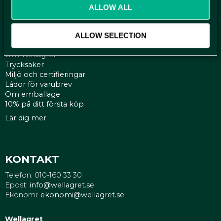
Policy och cookies
ALLOW ALL
ALLOW SELECTION
SIDOR
Om Wellagret
Trycksaker
Miljö och certifieringar
Lådor för varubrev
Om emballage
10% på ditt första köp
Lär dig mer
KONTAKT
Telefon: 010-160 33 30
Epost:
info@wellagret.se
Ekonomi:
ekonomi@wellagret.se
Wellagret