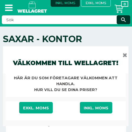
INKL. MOMS
EXKL. MOMS
SAXAR - KONTOR
KONTOR, STÄD & ÖVRIGT
KONTORSMATERIAL
✖
TILL SKRIVBORDET
SAXAR - KONTOR
VÄLKOMMEN TILL WELLAGRET!
HÄR ÄR DU SOM FÖRETAGARE VÄLKOMMEN ATT
HANDLA.
SAX WESTCOTT SUPER MULTISAX,
HUR VILL DU SE DINA PRISER?
21 CM
EXKL. MOMS
INKL. MOMS
120,13
KR
/
ST