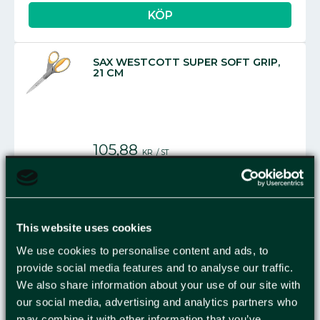
SAX WESTCOTT SUPER SOFT GRIP,
21 CM
105,88
KR
/
ST
This website uses cookies
SAX WESTCOTT ROSTFRITT STÅL
21CM
We use cookies to personalise content and ads, to
provide social media features and to analyse our traffic.
We also share information about your use of our site with
our social media, advertising and analytics partners who
96,00
may combine it with other information that you’ve