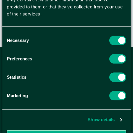
KR
/
ST
provided to them or that they’ve collected from your use
of their services.
Consent
Necessary
Selection
Preferences
ANMÄL DIG HÄR TILL WELLAGRETS
NYHETSBREV
Statistics
Få relevanta erbjudande och kampanjer, en möjlighet att
handla smartare helt enkelt.
Marketing
KUNDTJÄNST
Kontakt
Mina sidor
Show details
Köpvillkor
Reklamationer