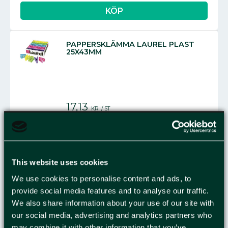
PAPPERSKLÄMMA LAUREL PLAST
25X43MM
17,13
KR
/
ST
This website uses cookies
PAPPERSKLÄMMA LAUREL PLAST
80X26MM
We use cookies to personalise content and ads, to
provide social media features and to analyse our traffic.
We also share information about your use of our site with
our social media, advertising and analytics partners who
23,75
may combine it with other information that you’ve