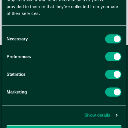
KR
/
ST
provided to them or that they’ve collected from your use
of their services.
Consent
Necessary
Selection
Preferences
ANMÄL DIG HÄR TILL WELLAGRETS
NYHETSBREV
Statistics
Få relevanta erbjudande och kampanjer, en möjlighet att
handla smartare helt enkelt.
Marketing
KUNDTJÄNST
Kontakt
Mina sidor
Show details
Köpvillkor
Reklamationer