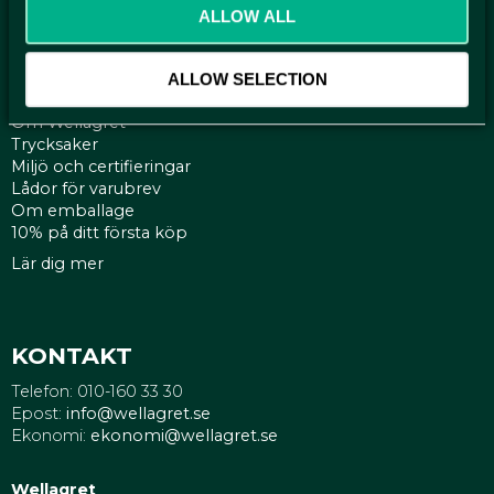
Policy och cookies
ALLOW ALL
ALLOW SELECTION
SIDOR
Om Wellagret
Trycksaker
Miljö och certifieringar
Lådor för varubrev
Om emballage
10% på ditt första köp
Lär dig mer
KONTAKT
Telefon: 010-160 33 30
Epost:
info@wellagret.se
Ekonomi:
ekonomi@wellagret.se
Wellagret