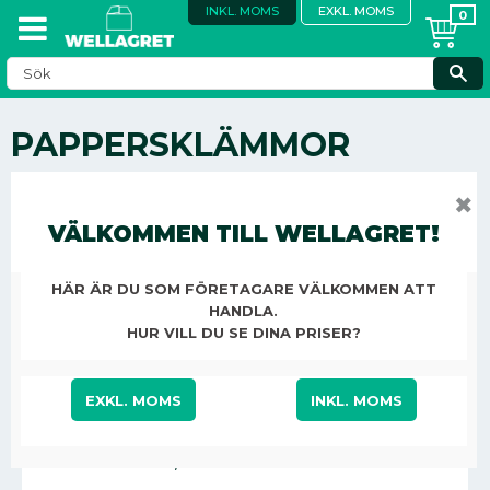
INKL. MOMS
EXKL. MOMS
PAPPERSKLÄMMOR
KONTOR, STÄD & ÖVRIGT
KONTORSMATERIAL
✖
TILL SKRIVBORDET
PAPPERSKLÄMMOR
VÄLKOMMEN TILL WELLAGRET!
HÄR ÄR DU SOM FÖRETAGARE VÄLKOMMEN ATT
HANDLA.
PAPPERSKLÄMMA ACTUAL 120 MM
HUR VILL DU SE DINA PRISER?
12/FP
EXKL. MOMS
INKL. MOMS
191,13
KR
/
ST