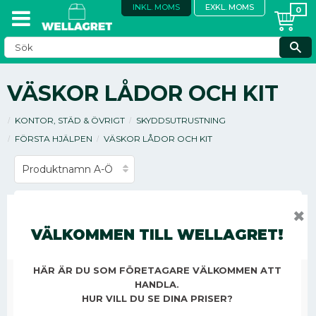
INKL. MOMS
EXKL. MOMS
VÄSKOR LÅDOR OCH KIT
KONTOR, STÄD & ÖVRIGT
SKYDDSUTRUSTNING
FÖRSTA HJÄLPEN
VÄSKOR LÅDOR OCH KIT
FÖRBANDSVÄSKA AKLA FÖR BIL
✖
VÄLKOMMEN TILL WELLAGRET!
HÄR ÄR DU SOM FÖRETAGARE VÄLKOMMEN ATT
HANDLA.
613,75
HUR VILL DU SE DINA PRISER?
KR
/
ST