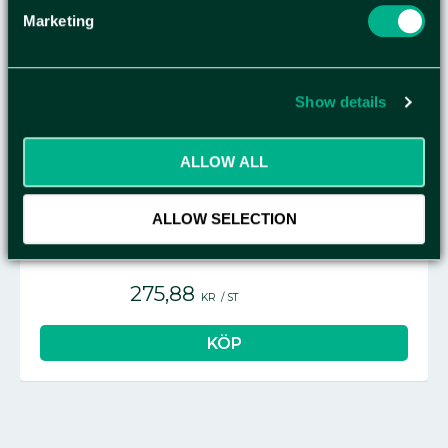
Marketing
2 294,75
KR
/
ST
Show details
ALLOW ALL
VÄGGHÅLLARE TILL FIRST AID KIT
X-LARGE
ALLOW SELECTION
275,88
KR
/
ST