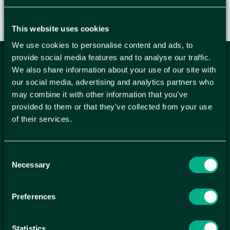
This website uses cookies
We use cookies to personalise content and ads, to
provide social media features and to analyse our traffic.
ANMÄL DIG HÄR TILL WELLAGRETS
We also share information about your use of our site with
our social media, advertising and analytics partners who
NYHETSBREV
may combine it with other information that you’ve
Få relevanta erbjudande och kampanjer, en möjlighet att
provided to them or that they’ve collected from your use
handla smartare helt enkelt.
of their services.
KUNDTJÄNST
Consent
Kontakt
Necessary
Mina sidor
Selection
Köpvillkor
Reklamationer
Preferences
Policy och cookies
SIDOR
Statistics