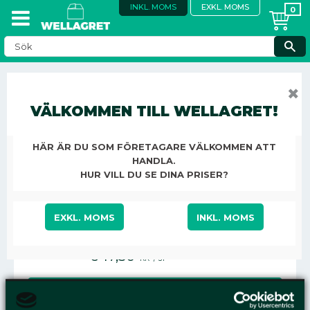
INKL. MOMS
EXKL. MOMS
TILLBEHÖR TEJP
✖
VÄLKOMMEN TILL WELLAGRET!
KONTOR, STÄD & ÖVRIGT
KONTORSMATERIAL
TEJP LIM OCH HÄFTMASSA
TILLBEHÖR TEJP
HÄR ÄR DU SOM FÖRETAGARE VÄLKOMMEN ATT
HANDLA.
TEJPPISTOL SCOTCH ATG700
HUR VILL DU SE DINA PRISER?
TRANSFERTEJP
EXKL. MOMS
INKL. MOMS
647,50
KR
/
ST