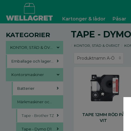
Kartonger & lådor
Påsar
TAPE - DYMO
KATEGORIER
KONTOR, STÄD & ÖVRIGT
KO
KONTOR, STÄD & ÖVRIGT
Emballage och lagerutrustning
Kontorsmaskiner
Batterier
Märkmaskiner och tape
TAPE 12MM RÖD PÅ
Tape - Brother TZ
VIT
Tape - Dymo D1