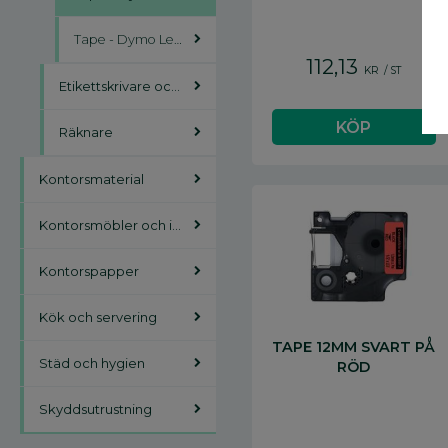
Tape - Dymo LetraTag
112,13
KR
/
ST
Etikettskrivare och etiketter
Räknare
Kontorsmaterial
Kontorsmöbler och inredning
Kontorspapper
Kök och servering
TAPE 12MM SVART PÅ
Städ och hygien
RÖD
Skyddsutrustning