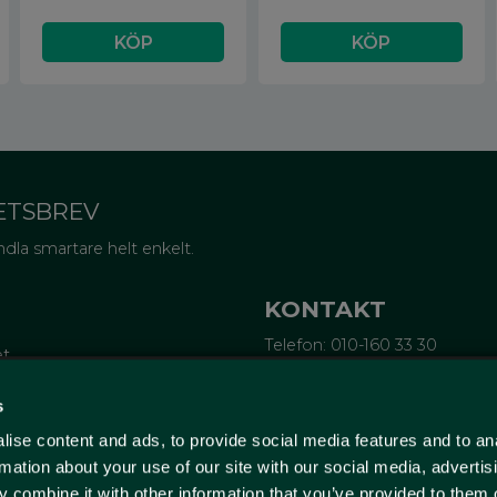
ETSBREV
dla smartare helt enkelt.
KONTAKT
Telefon: 010-160 33 30
et
Epost:
info@wellagret.se
Ekonomi:
ekonomi@wellagre
tifieringar
s
rubrev
ise content and ads, to provide social media features and to an
ge
Wellagret
örsta köp
Triangeln 4
rmation about your use of our site with our social media, advertis
211 43 Malmö
 combine it with other information that you’ve provided to them o