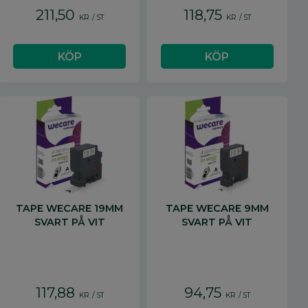
211,50
118,75
KR
/
ST
KR
/
ST
TAPE WECARE 19MM
TAPE WECARE 9MM
SVART PÅ VIT
SVART PÅ VIT
117,88
94,75
KR
/
ST
KR
/
ST