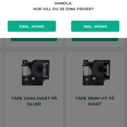
HANDLA.
HUR VILL DU SE DINA PRISER?
112,13
112,13
KR
/
ST
KR
/
ST
EXKL. MOMS
INKL. MOMS
TAPE 12MM SVART PÅ
TAPE 19MM VIT PÅ
SILVER
SVART