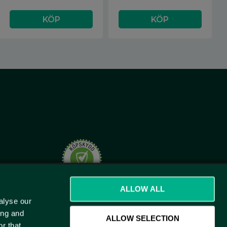
t.se
ALLOW ALL
alyse our
ing and
ALLOW SELECTION
r that