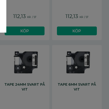
112,13
112,13
KR
/
ST
KR
/
ST
TAPE 24MM SVART PÅ
TAPE 6MM SVART PÅ
VIT
VIT