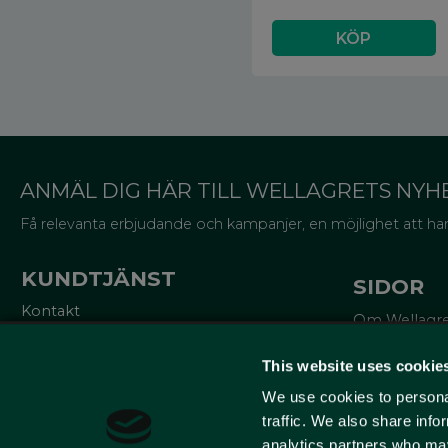
ANMÄL DIG HÄR TILL WELLAGRETS NYH
Få relevanta erbjudande och kampanjer, en möjlighet att han
KUNDTJÄNST
SIDOR
Kontakt
Om Wellagr
Mina sidor
Trycksaker
Köpvillkor
Miljö och cer
This website uses cookie
Reklamationer
Lådor för va
Policy och cookies
We use cookies to personal
Om emballa
10% på ditt f
traffic. We also share info
analytics partners who may