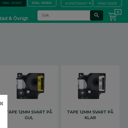
INKL. MOMS
EXKL. MOMS
KUNDTJÄNST
MINA SIDOR
täd & Övrigt
✖
TAPE 12MM SVART PÅ
TAPE 12MM SVART PÅ
GUL
KLAR