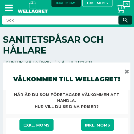
INKL. MOMS
EXKL. MOMS
SANITETSPÅSAR OCH
HÅLLARE
KONTOR, STÄD & ÖVRIGT
STÄD OCH HYGIEN
PÅSAR OCH SÄCKAR
SANITETSPÅSAR OCH HÅLLARE
✖
VÄLKOMMEN TILL WELLAGRET!
HÄR ÄR DU SOM FÖRETAGARE VÄLKOMMEN ATT
SANITETSPÅSE KATRIN LADY 30/FP
HANDLA.
HUR VILL DU SE DINA PRISER?
EXKL. MOMS
INKL. MOMS