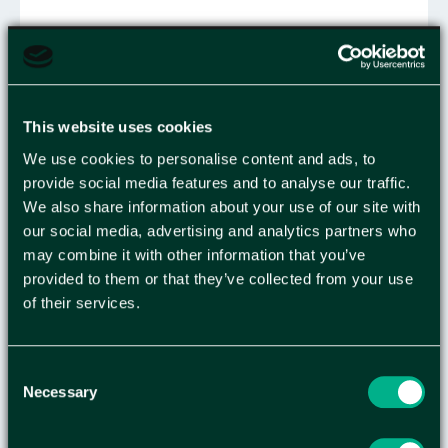
53,88
KR
/
ST
This website uses cookies
SANITETSPÅSE TORK B5 VIT 25/FP
We use cookies to personalise content and ads, to
provide social media features and to analyse our traffic.
We also share information about your use of our site with
our social media, advertising and analytics partners who
may combine it with other information that you’ve
25,88
provided to them or that they’ve collected from your use
KR
/
ST
of their services.
Consent
SANITETSPÅSHÅLLARE KATRIN
Necessary
Selection
SVART