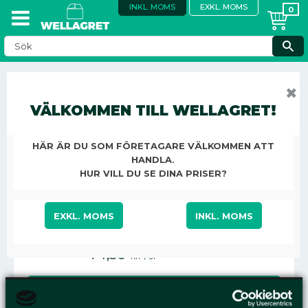
INKL. MOMS
EXKL. MOMS
HAND- OCH HUDCREMER
✖
VÄLKOMMEN TILL WELLAGRET!
KONTOR, STÄD & ÖVRIGT
STÄD OCH HYGIEN
TVÅL OCH HYGIEN
HAND- OCH HUDCREMER
HÄR ÄR DU SOM FÖRETAGARE VÄLKOMMEN ATT
HANDLA.
HANDCREME ATRIX INTENSIVE
HUR VILL DU SE DINA PRISER?
200ML
EXKL. MOMS
INKL. MOMS
74,50
KR
/
ST