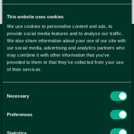
This website uses cookies
We use cookies to personalise content and ads, to
provide social media features and to analyse our traffic.
ANMÄL DIG HÄR TILL WELLAGRETS
We also share information about your use of our site with
our social media, advertising and analytics partners who
NYHETSBREV
may combine it with other information that you’ve
Få relevanta erbjudande och kampanjer, en möjlighet att
provided to them or that they’ve collected from your use
handla smartare helt enkelt.
of their services.
KUNDTJÄNST
Consent
Kontakt
Necessary
Mina sidor
Selection
Köpvillkor
Reklamationer
Preferences
Policy och cookies
SIDOR
Statistics