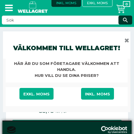
INKL. MOMS
EXKL. MOMS
FÖNSTERPUTSMEDEL
✖
VÄLKOMMEN TILL WELLAGRET!
KONTOR, STÄD & ÖVRIGT
STÄD OCH HYGIEN
FÖNSTERRENGÖRING
FÖNSTERPUTSMEDEL
HÄR ÄR DU SOM FÖRETAGARE VÄLKOMMEN ATT
HANDLA.
FÖNSTERPUTS ESTELL 750ML
HUR VILL DU SE DINA PRISER?
EXKL. MOMS
INKL. MOMS
35,75
KR
/
ST