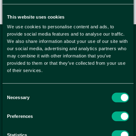
This website uses cookies
We use cookies to personalise content and ads, to
provide social media features and to analyse our traffic.
ANMÄL DIG HÄR TILL WELLAGRETS
We also share information about your use of our site with
our social media, advertising and analytics partners who
NYHETSBREV
may combine it with other information that you’ve
Få relevanta erbjudande och kampanjer, en möjlighet att
provided to them or that they’ve collected from your use
handla smartare helt enkelt.
of their services.
KUNDTJÄNST
Consent
Kontakt
Necessary
Mina sidor
Selection
Köpvillkor
Reklamationer
Preferences
Policy och cookies
SIDOR
Statistics