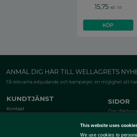
15,75
KR
/
ST
ANMÄL DIG HÄR TILL WELLAGRETS NYH
Få relevanta erbjudande och kampanjer, en möjlighet att han
KUNDTJÄNST
SIDOR
Kontakt
Om Wellagr
Mina sidor
Trycksaker
Köpvillkor
Miljö och cer
This website uses cookie
Reklamationer
Lådor för va
Policy och cookies
We use cookies to personal
Om emballa