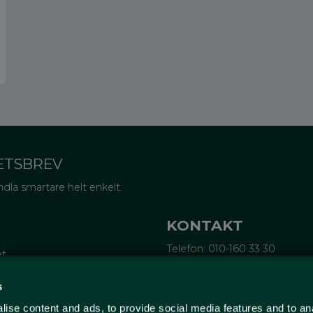
ETSBREV
dla smartare helt enkelt.
KONTAKT
Telefon: 010-160 33 30
et
Epost:
info@wellagret.se
Ekonomi:
ekonomi@wellagre
tifieringar
s
rubrev
ise content and ads, to provide social media features and to an
ge
Wellagret