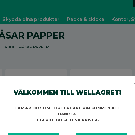
Skydda dina produkter
Packa & skicka
Kontor, S
ÅSAR PAPPER
E-HANDELSPÅSAR PAPPER
VÄLKOMMEN TILL WELLAGRET!
HÄR ÄR DU SOM FÖRETAGARE VÄLKOMMEN ATT
HANDLA.
E-HANDELSPÅSE
E-HANDELSPÅSE
HUR VILL DU SE DINA PRISER?
PAPPER C5
PAPPER L
162X229X40+100MM
400X500X100+100MM