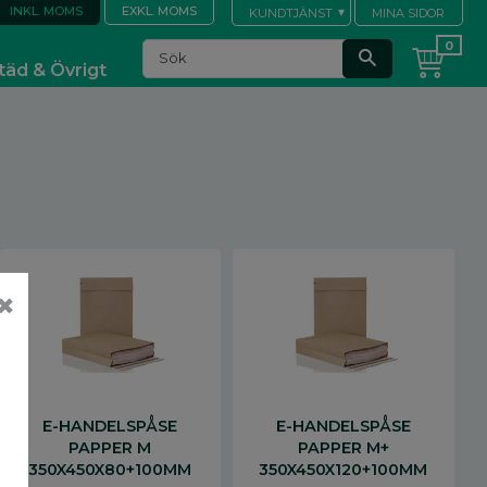
INKL. MOMS
EXKL. MOMS
KUNDTJÄNST
MINA SIDOR
täd & Övrigt
✖
E-HANDELSPÅSE
E-HANDELSPÅSE
PAPPER M
PAPPER M+
350X450X80+100MM
350X450X120+100MM