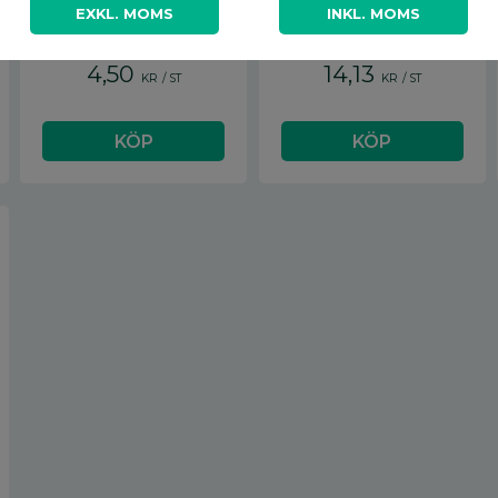
EXKL. MOMS
INKL. MOMS
4,50
14,13
KR
/
ST
KR
/
ST