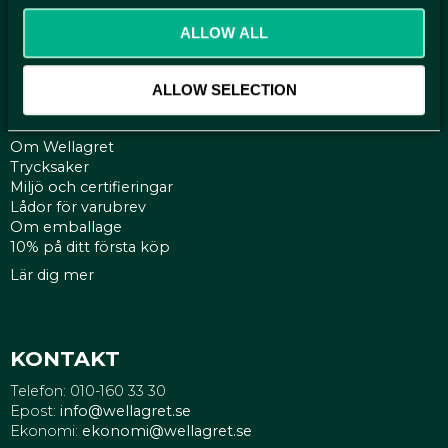
Köpvillkor
Reklamationer
ALLOW ALL
Policy och cookies
ALLOW SELECTION
SIDOR
Om Wellagret
Trycksaker
Miljö och certifieringar
Lådor för varubrev
Om emballage
10% på ditt första köp
Lär dig mer
KONTAKT
Telefon: 010-160 33 30
Epost:
info@wellagret.se
Ekonomi:
ekonomi@wellagret.se