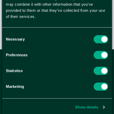
may combine it with other information that you’ve
416,25
provided to them or that they’ve collected from your use
KR
/
ST
of their services.
Consent
Necessary
Selection
Preferences
ANMÄL DIG HÄR TILL WELLAGRETS
NYHETSBREV
Statistics
Få relevanta erbjudande och kampanjer, en möjlighet att
handla smartare helt enkelt.
Marketing
KUNDTJÄNST
Kontakt
Show details
Mina sidor