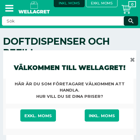
INKL. MOMS
EXKL. MOMS
DOFTDISPENSER OCH
REFILL
✖
KONTOR, STÄD & ÖVRIGT
STÄD OCH HYGIEN
VÄLKOMMEN TILL WELLAGRET!
LUKTFÖRBÄTTRARE
DOFTDISPENSER OCH REFILL
HÄR ÄR DU SOM FÖRETAGARE VÄLKOMMEN ATT
HANDLA.
HUR VILL DU SE DINA PRISER?
LUKTFÖRBÄTTRARE TORK A1
CITRONSPRAY 75ML
EXKL. MOMS
INKL. MOMS