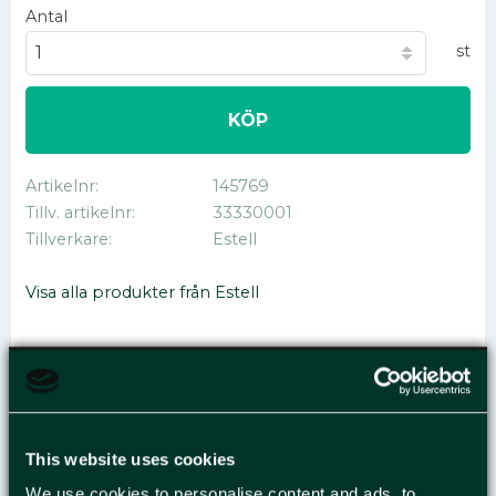
Antal
st
KÖP
Artikelnr
145769
Tillv. artikelnr
33330001
Tillverkare
Estell
Visa alla produkter från Estell
YTDESINFEKTION
ESTELL 40% 1L
This website uses cookies
We use cookies to personalise content and ads, to