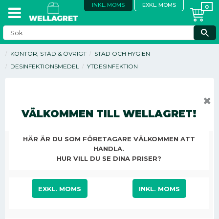
INKL. MOMS
EXKL. MOMS
KONTOR, STÄD & ÖVRIGT
STÄD OCH HYGIEN
DESINFEKTIONSMEDEL
YTDESINFEKTION
✖
VÄLKOMMEN TILL WELLAGRET!
HÄR ÄR DU SOM FÖRETAGARE VÄLKOMMEN ATT
HANDLA.
HUR VILL DU SE DINA PRISER?
EXKL. MOMS
INKL. MOMS
37,38
KR
/
ST