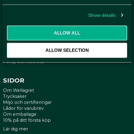
Få relevanta erbjudande och kampanjer, en möjlighet att
handla smartare helt enkelt.
Show details
KUNDTJÄNST
ALLOW ALL
Kontakt
Mina sidor
Köpvillkor
ALLOW SELECTION
Reklamationer
Policy och cookies
SIDOR
Om Wellagret
Trycksaker
Miljö och certifieringar
Lådor för varubrev
Om emballage
10% på ditt första köp
Lär dig mer