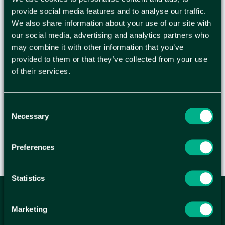
Avsedd för desinfektion av släta ytor, Estell
provide social media features and to analyse our traffic.
ytdesinfektion är avsedd för desinfektion av släta
We also share information about your use of our site with
ytor, t.ex. undersökningsbritsar, bänkar, bord etc.
our social media, advertising and analytics partners who
Effektiv mot bakterier, svampar och olika typer av
may combine it with other information that you’ve
virus. Ytdesinfektion används inom hälso-, sjuk
provided to them or that they’ve collected from your use
of their services.
och tandvård, veterinärkliniker, och barnomsorg
samt hos livsmedelshantering. - 40 % etanol. - pH:
7,0
Consent
Necessary
Selection
Preferences
Statistics
ANMÄL DIG HÄR TILL WELLAGRETS
Marketing
NYHETSBREV