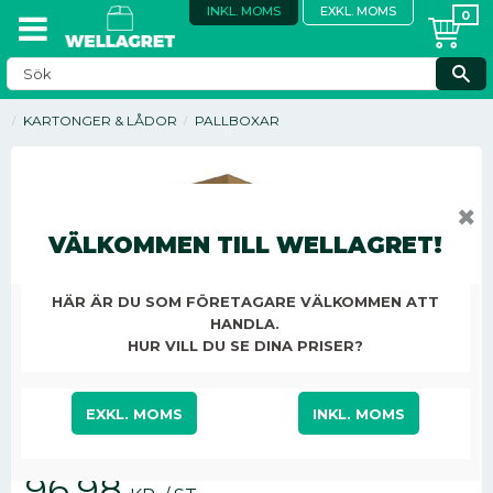
INKL. MOMS
EXKL. MOMS
KARTONGER & LÅDOR
PALLBOXAR
✖
VÄLKOMMEN TILL WELLAGRET!
SPARA
HÄR ÄR DU SOM FÖRETAGARE VÄLKOMMEN ATT
10
%
HANDLA.
HUR VILL DU SE DINA PRISER?
EXKL. MOMS
INKL. MOMS
Nedsatt pris:
96,98