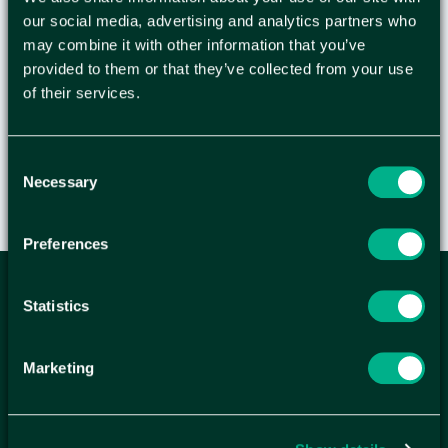
halvpallsformat i en kvalitet som lämpar sig för
our social media, advertising and analytics partners who
export. De håller reda på dina produkter och
may combine it with other information that you’ve
provided to them or that they’ve collected from your use
försluts enkelt med tejp, häftklammer eller lim,
of their services.
helt efter dina önskemål.
Consent
Necessary
Selection
Preferences
ANMÄL DIG HÄR TILL WELLAGRETS
Statistics
NYHETSBREV
Få relevanta erbjudande och kampanjer, en möjlighet att
Marketing
handla smartare helt enkelt.
KUNDTJÄNST