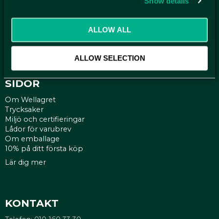
Show details
Kontakt
Mina sidor
ALLOW ALL
Köpvillkor
Reklamationer
Policy och cookies
ALLOW SELECTION
SIDOR
Om Wellagret
Trycksaker
Miljö och certifieringar
Lådor för varubrev
Om emballage
10% på ditt första köp
Lär dig mer
KONTAKT