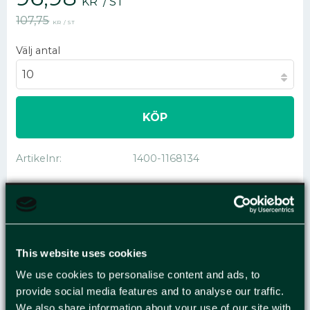
KR
/
ST
Ordinarie pris:
107,75
KR
/
ST
Välj antal
KÖP
Artikelnr
1400-1168134
WELLSARG
This website uses cookies
1170X770X785 7MM
We use cookies to personalise content and ads, to
provide social media features and to analyse our traffic.
Pallboxar eller pallcontainrar finns i hel och
We also share information about your use of our site with