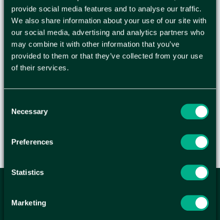
tillverkade av 2 mm brun/brun återvunnet
provide social media features and to analyse our traffic.
papper - en bra och miljövänlig
We also share information about your use of our site with
lösning.Produktfördelar: Skyddar mot smuts och
our social media, advertising and analytics partners who
damm. Skyddar produkten mot böjningar.
may combine it with other information that you’ve
Slitstark och lätt. Avrivningsremsa för enkel
provided to them or that they’ve collected from your use
öppning. Miljövänlig lösning. Användning: Till
of their services.
försändelser av reklammaterial, broschyrer,
kataloger, bilder, böcker mm
Consent
Necessary
Selection
Preferences
Statistics
ANMÄL DIG HÄR TILL WELLAGRETS
Marketing
NYHETSBREV