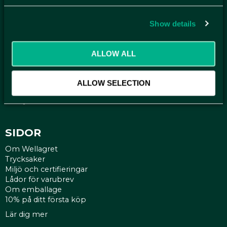
Få relevanta erbjudande och kampanjer, en möjlighet att
handla smartare helt enkelt.
Show details
KUNDTJÄNST
ALLOW ALL
Kontakt
Mina sidor
Köpvillkor
ALLOW SELECTION
Reklamationer
Policy och cookies
SIDOR
Om Wellagret
Trycksaker
Miljö och certifieringar
Lådor för varubrev
Om emballage
10% på ditt första köp
Lär dig mer