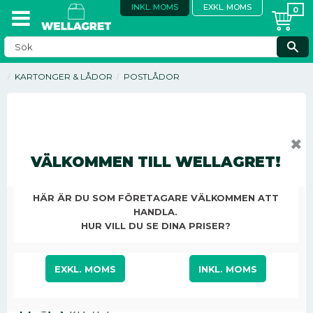
INKL. MOMS
EXKL. MOMS
KARTONGER & LÅDOR
POSTLÅDOR
✖
VÄLKOMMEN TILL WELLAGRET!
SPARA
10
HÄR ÄR DU SOM FÖRETAGARE VÄLKOMMEN ATT
%
HANDLA.
HUR VILL DU SE DINA PRISER?
EXKL. MOMS
INKL. MOMS
Nedsatt pris:
11,93