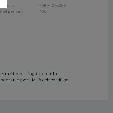
rtikelnr
2980-1025006
ntal per pall
400
innermått mm, längd x bredd x
nder transport. Miljö och certifikat