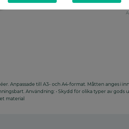
A
A
litéer. Anpassade till A3- och A4-format. Måtten anges i 
inningsbart. Användning: • Skydd för olika typer av gods u
et material