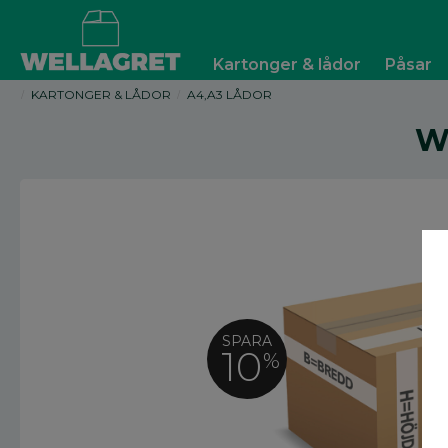
Kartonger & lådor
Påsar
KARTONGER & LÅDOR
A4,A3 LÅDOR
W
SPARA
10
%