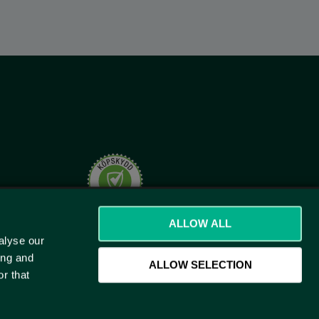
t.se
ALLOW ALL
alyse our
ing and
ALLOW SELECTION
r that
)