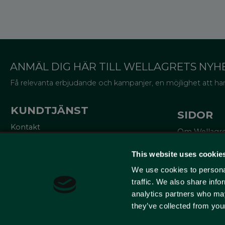
ANMÄL DIG HÄR TILL WELLAGRETS NYH
Få relevanta erbjudande och kampanjer, en möjlighet att han
KUNDTJÄNST
SIDOR
Kontakt
Om Wellagr
Mina sidor
Trycksaker
Köpvillkor
Miljö och cer
This website uses cookie
Reklamationer
Lådor för va
Policy och cookies
We use cookies to personal
Om emballa
10% på ditt f
traffic. We also share info
analytics partners who may
Lär dig mer
they’ve collected from your