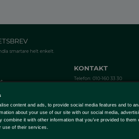
ETSBREV
dla smartare helt enkelt.
KONTAKT
Telefon: 010-160 33 30
et
Epost:
info@wellagret.se
Ekonomi:
ekonomi@wellagre
tifieringar
s
rubrev
ise content and ads, to provide social media features and to an
ge
Wellagret
örsta köp
Triangeln 4
rmation about your use of our site with our social media, advertis
211 43 Malmö
 combine it with other information that you’ve provided to them o
Sverige
 use of their services.
(Endast kontor - ingen butik