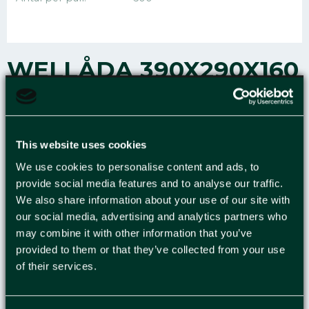
WELLÅDA 390X290X160
4MM
This website uses cookies
Vårt enorma urval av enlagers wellådor möter
de flesta behov inom frakt, förvaring och
We use cookies to personalise content and ads, to
distribution. En lätt förpackning som är enkel
provide social media features and to analyse our traffic.
att hantera och hjälper dig att skydda
We also share information about your use of our site with
produkterna från stötar och fukt. Därför den
our social media, advertising and analytics partners who
perfekta förpackningen för lätta och ömtåliga
may combine it with other information that you’ve
produkter. Kartongerna har stor styrka och är
provided to them or that they’ve collected from your use
idealiska för stapling på pall. Vi erbjuder ett
of their services.
brett utbud av storlekar och
kvaliteter.Produktfördelar: