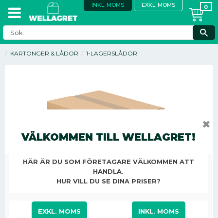
INKL. MOMS
EXKL. MOMS
KARTONGER & LÅDOR
1-LAGERSLÅDOR
✖
SPARA
VÄLKOMMEN TILL WELLAGRET!
5
%
HÄR ÄR DU SOM FÖRETAGARE VÄLKOMMEN ATT
HANDLA.
HUR VILL DU SE DINA PRISER?
EXKL. MOMS
INKL. MOMS