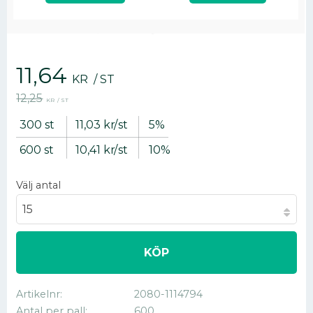
Nedsatt pris:
11,64
KR
/
ST
Ordinarie pris:
12,25
KR
/
ST
300
st
11,03 kr
/
st
5
%
600
st
10,41 kr
/
st
10
%
Välj antal
KÖP
Artikelnr
2080-1114794
Antal per pall
600