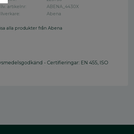
illv. artikelnr
ABENA_4430X
illverkare
Abena
isa alla produkter från Abena
vsmedelsgodkänd - Certifieringar: EN 455, ISO