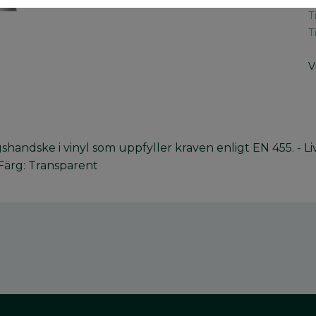
T
T
V
andske i vinyl som uppfyller kraven enligt EN 455. - Li
 Färg: Transparent