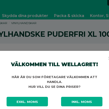
Skydda dina produkter
Packa & skicka
Kontor, S
SKAR
VINYLHANDSKAR
YLHANDSKE PUDERFRI XL 10
VÄLKOMMEN TILL WELLAGRET!
A
HÄR ÄR DU SOM FÖRETAGARE VÄLKOMMEN ATT
HANDLA.
HUR VILL DU SE DINA PRISER?
EXKL. MOMS
INKL. MOMS
A