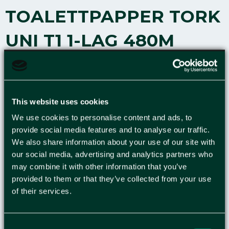
TOALETTPAPPER TORK
UNI T1 1-LAG 480M
Toalettpappret Tork Universal Jumbo T1 är ett
utmärkt och praktiskt val för offentliga toaletter
med hög genomströmning. Toalettpappret Tork
This website uses cookies
Universal Jumbo T1 är tillverkat av 100 %
We use cookies to personalise content and ads, to
återvunnet material och lämpar sig för offentliga
provide social media features and to analyse our traffic.
toaletter med hög genomströmning, till exempel
We also share information about your use of our site with
flygplatser, restauranger och offentliga toaletter.
our social media, advertising and analytics partners who
1-lagers rullar är kostnadseffektiva,
may combine it with other information that you’ve
miljövänligarea och kompatibla med de flesta
provided to them or that they’ve collected from your use
toalettpappersdispensrarna. Det är ett utmärkt
of their services.
val eftersom de uppfyller standarderna för
komfort, särskilt för folk på språng.
Toalettpappret Tork Universal Jumbo T1 har
Consent