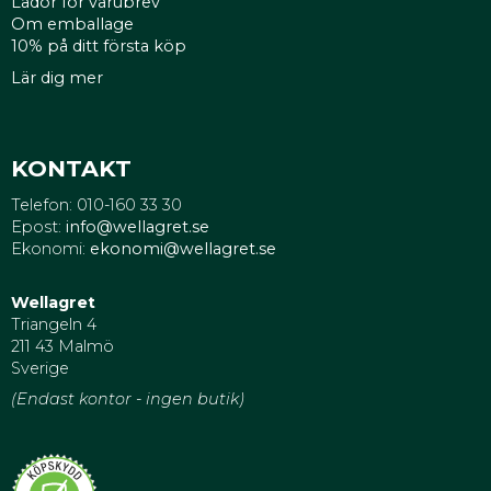
Lådor för varubrev
Om emballage
10% på ditt första köp
Lär dig mer
KONTAKT
Telefon: 010-160 33 30
Epost:
info@wellagret.se
Ekonomi:
ekonomi@wellagret.se
Wellagret
Triangeln 4
211 43 Malmö
Sverige
(Endast kontor - ingen butik)