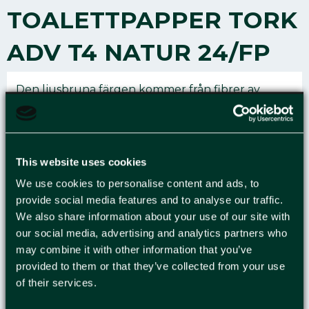
TOALETTPAPPER TORK
ADV T4 NATUR 24/FP
Den ljusbruna färgen kommer från fibrer av
återvunna kartonger. Gör det lika bekvämt för
gästerna som hemma. Tork toalettpapper har ett
tilltalande utseende och stora, kraftiga ark.
Pappret är lämpligt för lågtrafikerade
This website uses cookies
toalettutrymmen som kräver både prestanda och
We use cookies to personalise content and ads, to
kostnadseffektivitet, och perforeringen innebär
provide social media features and to analyse our traffic.
snabb och enkel användning. Den ljusbruna
We also share information about your use of our site with
färgen kommer från fibrer av återvunna
our social media, advertising and analytics partners who
kartonger. Inga färgämnen tillsätts vid
may combine it with other information that you’ve
tillverkningen. Påfyllningar är också enkla med
provided to them or that they’ve collected from your use
Tork Easy Handling förpackningen – den är både
of their services.
enkel att bära och kassera. Undvik slöseri tack