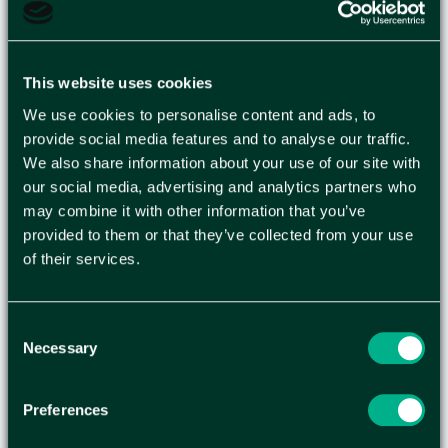
TOALETTPAPPER
KATRIN GIGANT S 265M
This website uses cookies
12/FP
We use cookies to personalise content and ads, to
provide social media features and to analyse our traffic.
We also share information about your use of our site with
Naturvitt toalettpapper för basbehov, anpassad
our social media, advertising and analytics partners who
för enklare användning Katrin Basic Gigant är vårt
may combine it with other information that you’ve
enklaste toalettpapper för offentliga miljöer. Du
provided to them or that they’ve collected from your use
får ett naturvitt toalettpapper som uppfyller
of their services.
basbehovet för ett offentligt hygienutrymme. - 1-
lagers, naturvit - Uppfyller: ISO 9001, ISO 14001 -
Pappersvikt: 24 g/m² - Vikt (leverans): 660g -
Consent
Necessary
Längd per rulle: 265m - Rullbredd: 98mm -
Selection
Diameter: 185mm - Kärnans diameter: 61mm -
Material: 85% återvunna fiber - Svanen:
Preferences
licensnummer 30050006