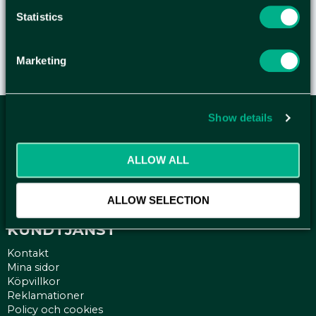
Statistics
Marketing
Show details
ANMÄL DIG HÄR TILL WELLAGRETS
NYHETSBREV
ALLOW ALL
Få relevanta erbjudande och kampanjer, en möjlighet att
handla smartare helt enkelt.
ALLOW SELECTION
KUNDTJÄNST
Kontakt
Mina sidor
Köpvillkor
Reklamationer
Policy och cookies