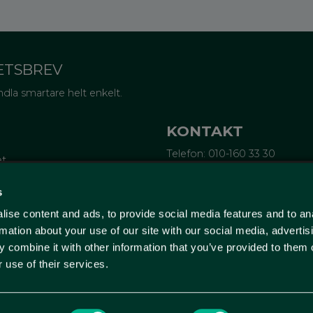
ETSBREV
dla smartare helt enkelt.
KONTAKT
Telefon: 010-160 33 30
et
Epost:
info@wellagret.se
Ekonomi:
ekonomi@wellagre
tifieringar
s
rubrev
ise content and ads, to provide social media features and to an
ge
Wellagret
örsta köp
Triangeln 4
rmation about your use of our site with our social media, advertis
211 43 Malmö
 combine it with other information that you’ve provided to them o
Sverige
 use of their services.
(Endast kontor - ingen butik