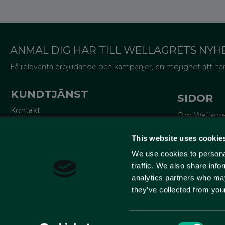
ANMÄL DIG HÄR TILL WELLAGRETS NYH
Få relevanta erbjudande och kampanjer, en möjlighet att han
KUNDTJÄNST
SIDOR
Kontakt
Om Wellagr
Mina sidor
Trycksaker
Köpvillkor
Miljö och cer
This website uses cookie
Reklamationer
Lådor för va
Policy och cookies
We use cookies to personal
Om emballa
10% på ditt f
traffic. We also share info
analytics partners who may
Lär dig mer
they’ve collected from your
Consent