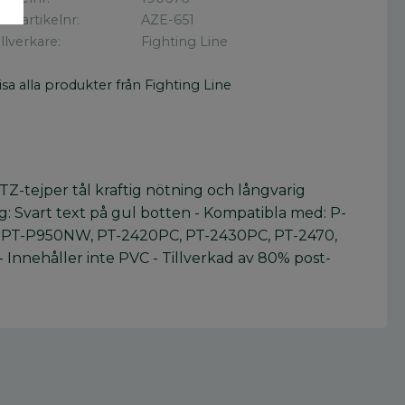
illv. artikelnr
AZE-651
illverkare
Fighting Line
isa alla produkter från Fighting Line
Z-tejper tål kraftig nötning och långvarig
: Svart text på gul botten - Kompatibla med: P-
PT-P950NW, PT-2420PC, PT-2430PC, PT-2470,
nehåller inte PVC - Tillverkad av 80% post-