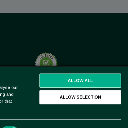
t.se
ALLOW ALL
alyse our
ing and
ALLOW SELECTION
r that
)