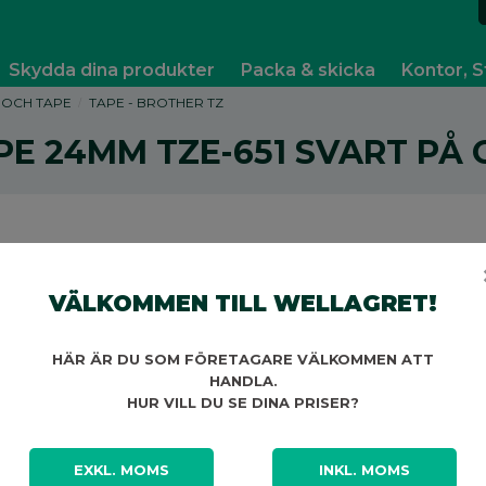
Skydda dina produkter
Packa & skicka
Kontor, S
 OCH TAPE
TAPE - BROTHER TZ
PE 24MM TZE-651 SVART PÅ 
VÄLKOMMEN TILL WELLAGRET!
A
HÄR ÄR DU SOM FÖRETAGARE VÄLKOMMEN ATT
HANDLA.
HUR VILL DU SE DINA PRISER?
EXKL. MOMS
INKL. MOMS
A