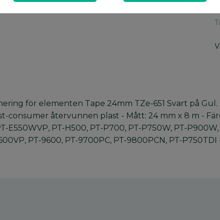
T
T
V
onering för elementen Tape 24mm TZe-651 Svart på Gul. T
t-consumer återvunnen plast - Mått: 24 mm x 8 m - Färg
T-E550WVP, PT-H500, PT-P700, PT-P750W, PT-P900W, 
00VP, PT-9600, PT-9700PC, PT-9800PCN, PT-P750TDI - In