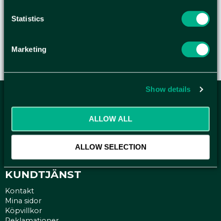
cm (diameter) - Färg: Röd
Statistics
Marketing
Show details
ANMÄL DIG HÄR TILL WELLAGRETS
ALLOW ALL
NYHETSBREV
Få relevanta erbjudande och kampanjer, en möjlighet att
ALLOW SELECTION
handla smartare helt enkelt.
KUNDTJÄNST
Kontakt
Mina sidor
Köpvillkor
Reklamationer