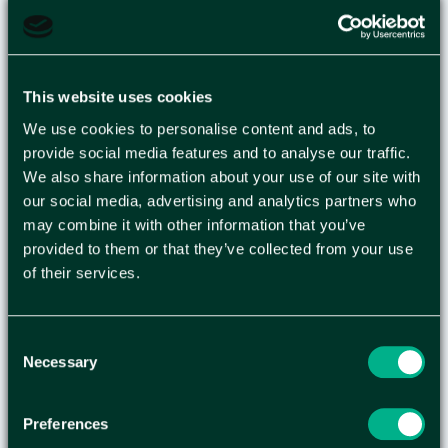
STEGPALL TWINCO
TWIN LIFT RÖD
This website uses cookies
We use cookies to personalise content and ads, to
Stegpallen Twinco Twin Lift med robust och
provide social media features and to analyse our traffic.
motståndskraftig design lämpar sig för krävande
We also share information about your use of our site with
användning. Med den här stolen når du hyllor
our social media, advertising and analytics partners who
och andra svåråtkomliga platser. Slitstyrka i
may combine it with other information that you’ve
högkvalitativt material. Beständig mot repor,
provided to them or that they’ve collected from your use
bucklor och rost. Den här mobila pallen har
of their services.
fjäderbelastade hjul. Hjulen fälls upp när
stegpallen används för att erbjuda dig en säker
och stabil plattform. - Kompakt stegpall -
Consent
Högkvalitativ konstruktion - Håller för upp till 150
Necessary
Selection
kg - Fjäderbelastade hjul fälls upp vid
användning - Reptålig och rostbeständig -
Preferences
Yttermått: 41 x 43,3 cm (H x B) - Sätesmått: 28,3