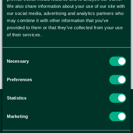
Varningsskyltar varnar för fara i alla miljöer och
We also share information about your use of our site with
sammanhang. Vid utrustning som medför en
our social media, advertising and analytics partners who
särskild risk ska man alltid skylta för en tryggare
may combine it with other information that you’ve
miljö. Varningsskylt i A4 format med texten
provided to them or that they’ve collected from your use
of their services.
Rökning och öppen eld förbjuden samt bild. -
Material: Plast - Storlek: A4
Consent
Necessary
Selection
Preferences
Statistics
ANMÄL DIG HÄR TILL WELLAGRETS
NYHETSBREV
Marketing
Få relevanta erbjudande och kampanjer, en möjlighet att
handla smartare helt enkelt.