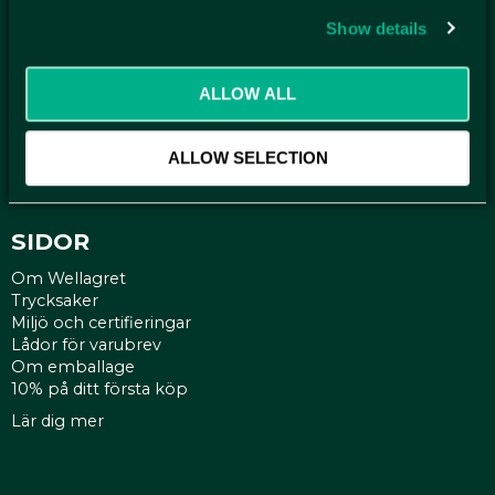
Show details
KUNDTJÄNST
Kontakt
ALLOW ALL
Mina sidor
Köpvillkor
Reklamationer
ALLOW SELECTION
Policy och cookies
SIDOR
Om Wellagret
Trycksaker
Miljö och certifieringar
Lådor för varubrev
Om emballage
10% på ditt första köp
Lär dig mer