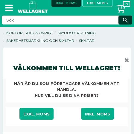
INKL. MOMS
EXKL. MOMS
KONTOR, STÄD & ÖVRIGT
SKYDDSUTRUSTNING
SÄKERHETSMÄRKNING OCH SKYLTAR
SKYLTAR
✖
VÄLKOMMEN TILL WELLAGRET!
HÄR ÄR DU SOM FÖRETAGARE VÄLKOMMEN ATT
HANDLA.
HUR VILL DU SE DINA PRISER?
EXKL. MOMS
INKL. MOMS
157,13
KR
/
ST