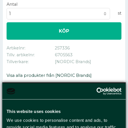
Antal
st
KÖP
Artikelnr
257336
Tillv. artikelnr
6705563
Tillverkare
[NORDIC Brands]
Visa alla produkter från [NORDIC Brands]
SKYLT RÖKNING ÖPPEN
This website uses cookies
ELD FÖRBJUDEN A4
We use cookies to personalise content and ads, to
provide social media features and to analyse our traffic.