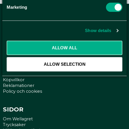
Marketing
ANMÄL DIG HÄR TILL WELLAGRETS
NYHETSBREV
Show details
Få relevanta erbjudande och kampanjer, en möjlighet att
handla smartare helt enkelt.
ALLOW ALL
KUNDTJÄNST
ALLOW SELECTION
Kontakt
Mina sidor
Köpvillkor
Reklamationer
Policy och cookies
SIDOR
Om Wellagret
Trycksaker