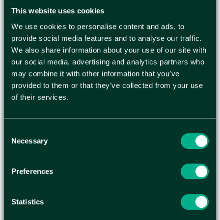
SKYDDSGLASÖGON 3M
This website uses cookies
We use cookies to personalise content and ads, to
VIRTUA AP GRÅ
provide social media features and to analyse our traffic.
We also share information about your use of our site with
our social media, advertising and analytics partners who
Lätta skyddsglasögon med välformad, rundad lins
may combine it with other information that you’ve
som täcker ögonen maximalt. Skyddsglasögon
provided to them or that they’ve collected from your use
med lins i polykarbonat som skyddar mot repor.
of their services.
Lins med utmärkt periferiseende och bra skydd
från sidorna (optisk klass 1). Tunna skalmar -
idealiska att använda under hörselskydd. -
Consent
Uppfyller kraven enligt SS-EN 166:2001 - CE-
Necessary
Selection
märkta - Vikt: 24g
Preferences
Statistics