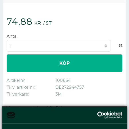
74,88
KR
/
ST
Antal
st
KÖP
Artikelnr
100664
Tillv. artikelnr
DE272944757
Tillverkare
3M
Visa alla produkter från 3M