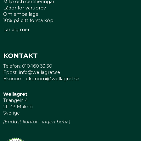
Miljö och certifieringar
Lådor för varubrev
Om emballage
10% på ditt första köp
Lär dig mer
KONTAKT
Telefon: 010-160 33 30
Epost:
info@wellagret.se
Ekonomi:
ekonomi@wellagret.se
Wellagret
Triangeln 4
211 43 Malmö
Sverige
(Endast kontor - ingen butik)