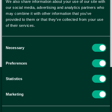
We also share information about your use of our site with
isoleringsegenskaper. Produkten är resistent mot
our social media, advertising and analytics partners who
fukt och är lätt att använda.Produktfördelar: Bra
may combine it with other information that you’ve
isoleringsförmåga. Dammfri. Motståndskraftig mot
provided to them or that they’ve collected from your use
fukt. Lätt produkt. Användning: Ytskydd för dina
of their services.
produkter.
Consent
Necessary
Selection
Preferences
Statistics
ANMÄL DIG HÄR TILL WELLAGRETS
NYHETSBREV
Marketing
Få relevanta erbjudande och kampanjer, en möjlighet att
handla smartare helt enkelt.