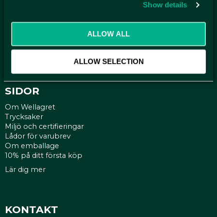
KUNDTJÄNST
Show details
Kontakt
Mina sidor
ALLOW ALL
Köpvillkor
Reklamationer
Policy och cookies
ALLOW SELECTION
SIDOR
Om Wellagret
Trycksaker
Miljö och certifieringar
Lådor för varubrev
Om emballage
10% på ditt första köp
Lär dig mer
KONTAKT