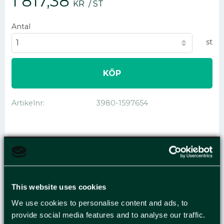
1 817,38
KR
/
ST
Antal
st
KÖP
Artikelnr
3980-1597654
SKUMFOLIE
100CMX250MX2MM
This website uses cookies
We use cookies to personalise content and ads, to
Bra skydd för produkter mot slag, repor och
provide social media features and to analyse our traffic.
stötar. En otroligt lätt produkt med goda