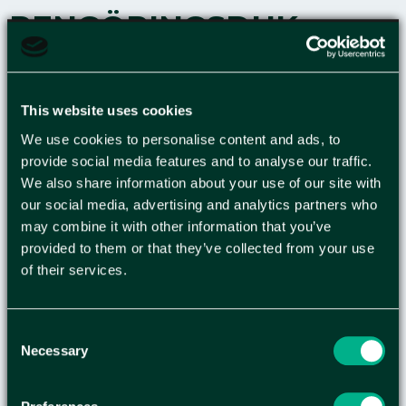
RENGÖRINGSDUK
TORK MJUK W1 380M
This website uses cookies
Mjuk och flexibel – perfekt i små utrymmen. Tork
We use cookies to personalise content and ads, to
Rengöringsduk Precision Stor rulle är mjuk,
provide social media features and to analyse our traffic.
flexibel, slitstark och kan användas på många olika
We also share information about your use of our site with
sätt. Den passar perfekt för lättare
our social media, advertising and analytics partners who
rengöringsuppgifter och absorberar både olja
may combine it with other information that you’ve
och andra vätskor snabbt, vilket underlättar vid
provided to them or that they’ve collected from your use
all slags rengöring. Rullen som har hög kapacitet
of their services.
passar både i Tork golvställ eller väggställ som har
utvecklats med tanke på säkerhet, effektivitet
och tillförlitlighet. Ställen har enkla påfyllnings-
Consent
och avrivningsfunktioner med möjlighet att dra
Necessary
Selection
av rengöringsduken med en hand. - 1-lagers, vit -
Antal ark: 1000 - Rullens längd: 380m - Rullens