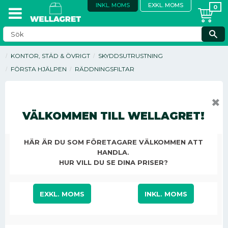
INKL. MOMS
EXKL. MOMS
KONTOR, STÄD & ÖVRIGT
SKYDDSUTRUSTNING
FÖRSTA HJÄLPEN
RÄDDNINGSFILTAR
✖
VÄLKOMMEN TILL WELLAGRET!
HÄR ÄR DU SOM FÖRETAGARE VÄLKOMMEN ATT
HANDLA.
HUR VILL DU SE DINA PRISER?
EXKL. MOMS
INKL. MOMS
44,88
KR
/
ST