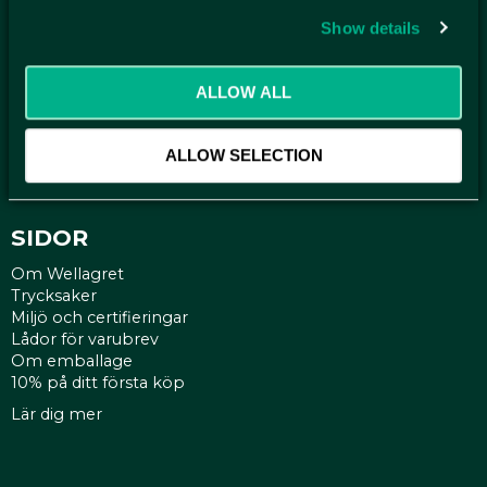
Show details
KUNDTJÄNST
Kontakt
ALLOW ALL
Mina sidor
Köpvillkor
Reklamationer
ALLOW SELECTION
Policy och cookies
SIDOR
Om Wellagret
Trycksaker
Miljö och certifieringar
Lådor för varubrev
Om emballage
10% på ditt första köp
Lär dig mer