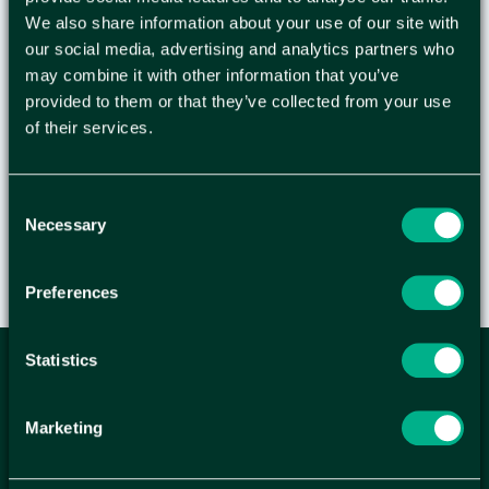
Räddningsfilt som hjälper till att förebygga chock
We also share information about your use of our site with
vid en olycka och skyddar den skadade från vind
our social media, advertising and analytics partners who
och fukt. Räddningsfilt med värmereflekterande
may combine it with other information that you’ve
aluminiumsida som skyddar mot nedkylning.
provided to them or that they’ve collected from your use
of their services.
Produkten är CE-märkt. - Storlek: 210 x 160 cm -
CE-märkt
Consent
Necessary
Selection
Preferences
Statistics
ANMÄL DIG HÄR TILL WELLAGRETS
NYHETSBREV
Marketing
Få relevanta erbjudande och kampanjer, en möjlighet att
handla smartare helt enkelt.