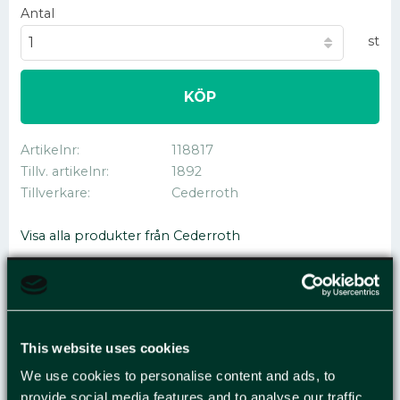
Antal
st
KÖP
Artikelnr
118817
Tillv. artikelnr
1892
Tillverkare
Cederroth
Visa alla produkter från Cederroth
RÄDDNINGSFILT
This website uses cookies
CEDERROTH
We use cookies to personalise content and ads, to
provide social media features and to analyse our traffic.