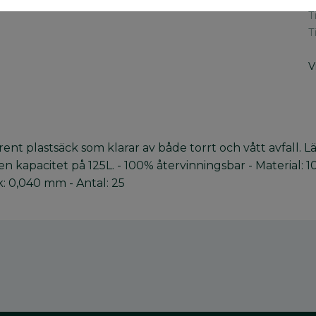
T
T
V
arent plastsäck som klarar av både torrt och vått avfall
en kapacitet på 125L. - 100% återvinningsbar - Material:
k: 0,040 mm - Antal: 25