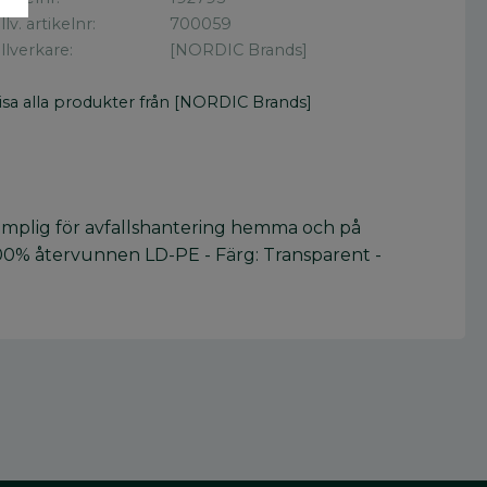
illv. artikelnr
700059
illverkare
[NORDIC Brands]
isa alla produkter från [NORDIC Brands]
. Lämplig för avfallshantering hemma och på
 100% återvunnen LD-PE - Färg: Transparent -