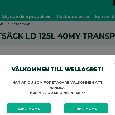
Skydda dina produkter
Packa & skicka
Kontor, S
AR
PLASTSÄCKAR
SÄCK LD 125L 40MY TRANSP
VÄLKOMMEN TILL WELLAGRET!
A
HÄR ÄR DU SOM FÖRETAGARE VÄLKOMMEN ATT
HANDLA.
HUR VILL DU SE DINA PRISER?
EXKL. MOMS
INKL. MOMS
A