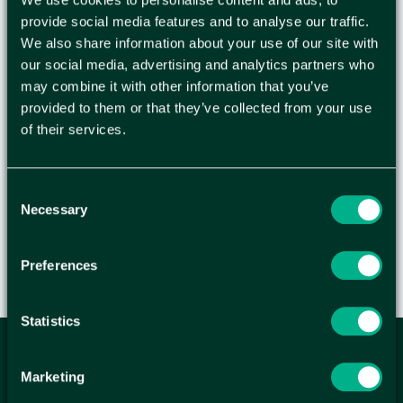
Salvequick CE-märkta plåsterrefill som passar till
provide social media features and to analyse our traffic.
Cederroth plåsterautomat. Salvequick
We also share information about your use of our site with
Plastplåster är smidiga plåster av hög kvalitet.
our social media, advertising and analytics partners who
may combine it with other information that you’ve
Plåstren är allergitestade. De är lätta att applicera,
provided to them or that they’ve collected from your use
flexibla och smidiga att använda. - Ce-märkt -
of their services.
Allergitestade - Innehåll: - Varje refill innehåller 45
plåster (27 st 72x19mm och 18 st 72x25mm) - 6
refiller/ask
Consent
Necessary
Selection
Preferences
Statistics
ANMÄL DIG HÄR TILL WELLAGRETS
Marketing
NYHETSBREV