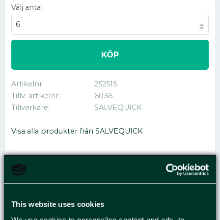
Välj antal
KÖP
Artikelnr
252515
Tillv. artikelnr
6036
Tillverkare
SALVEQUICK
Visa alla produkter från SALVEQUICK
PLÅSTER SALVEQUICK
REFILL PLAST 45/FP
This website uses cookies
We use cookies to personalise content and ads, to