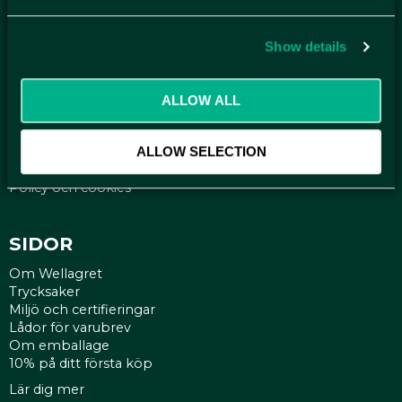
Få relevanta erbjudande och kampanjer, en möjlighet att
handla smartare helt enkelt.
Show details
KUNDTJÄNST
ALLOW ALL
Kontakt
Mina sidor
Köpvillkor
ALLOW SELECTION
Reklamationer
Policy och cookies
SIDOR
Om Wellagret
Trycksaker
Miljö och certifieringar
Lådor för varubrev
Om emballage
10% på ditt första köp
Lär dig mer