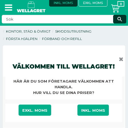
INKL. MOMS
EXKL. MOMS
KONTOR, STÄD & ÖVRIGT
SKYDDSUTRUSTNING
FÖRSTA HJÄLPEN
FÖRBAND OCH REFILL
✖
VÄLKOMMEN TILL WELLAGRET!
HÄR ÄR DU SOM FÖRETAGARE VÄLKOMMEN ATT
HANDLA.
HUR VILL DU SE DINA PRISER?
EXKL. MOMS
INKL. MOMS
55,75
KR
/
ST