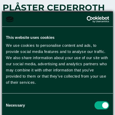
PLÅSTER CEDERROTH
SOFTFOAM 6CMX2M
BLÅ
This website uses cookies
Cederroth Soft Foam Bandage fungerar både
We use cookies to personalise content and ads, to
som plåster och som bandage och är lämplig för
provide social media features and to analyse our traffic.
We also share information about your use of our site with
mindre sår. Idealiskt för snabb och enkel sårvård.
our social media, advertising and analytics partners who
CEDERROTH Soft Foam är lätt att applicera på
may combine it with other information that you’ve
fingrar, händer, armar, tår, fötter och ben med
provided to them or that they’ve collected from your use
mera. Förbandet passar på alla typer av små sår
of their services.
oberoende av värme, kyla, vått eller torrt och
sitter kvar även i vatten. Det är ett självhäftande
limfritt plåster och klibbar därför inte fast i hud
Consent
eller hår. Riv enkelt av en passande bit och linda
Necessary
Selection
runt det skadade området. Vid kraftig blödning,