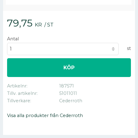
79,75
KR
/
ST
Antal
st
KÖP
Artikelnr
187571
Tillv. artikelnr
51011011
Tillverkare
Cederroth
Visa alla produkter från Cederroth