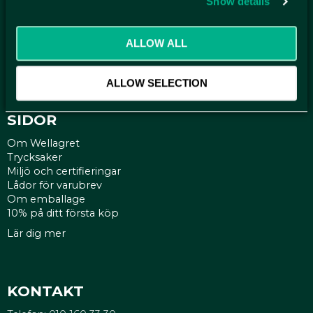
Show details
Kontakt
Mina sidor
ALLOW ALL
Köpvillkor
Reklamationer
Policy och cookies
ALLOW SELECTION
SIDOR
Om Wellagret
Trycksaker
Miljö och certifieringar
Lådor för varubrev
Om emballage
10% på ditt första köp
Lär dig mer
KONTAKT