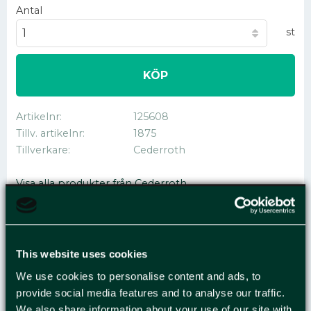
Antal
st
KÖP
Artikelnr
125608
Tillv. artikelnr
1875
Tillverkare
Cederroth
Visa alla produkter från Cederroth
PINCETT CEDERROTH
This website uses cookies
We use cookies to personalise content and ads, to
Pincett som är avsedd för användning i Första
provide social media features and to analyse our traffic.
Hjälpen-situationer, t.ex. vid hantering av
We also share information about your use of our site with