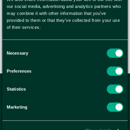
bandage eller för att avlägsna främmande
our social media, advertising and analytics partners who
may combine it with other information that you’ve
föremål från sår. Pincett av rostfritt stål,
provided to them or that they’ve collected from your use
individuellt förpackad i plastpåse. Produkten är
of their services.
CE-märkt. - Mått: 100 mm - FSC Mix - CE-märkt
Consent
Necessary
Selection
Preferences
ANMÄL DIG HÄR TILL WELLAGRETS
Statistics
NYHETSBREV
Marketing
Få relevanta erbjudande och kampanjer, en möjlighet att
handla smartare helt enkelt.
KUNDTJÄNST