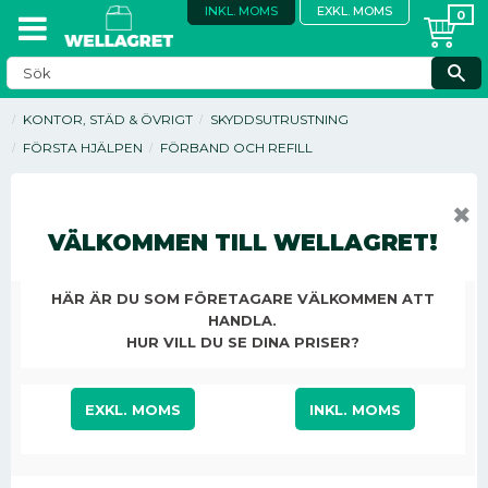
INKL. MOMS
EXKL. MOMS
KONTOR, STÄD & ÖVRIGT
SKYDDSUTRUSTNING
FÖRSTA HJÄLPEN
FÖRBAND OCH REFILL
✖
VÄLKOMMEN TILL WELLAGRET!
HÄR ÄR DU SOM FÖRETAGARE VÄLKOMMEN ATT
HANDLA.
HUR VILL DU SE DINA PRISER?
EXKL. MOMS
INKL. MOMS
34,38
KR
/
ST