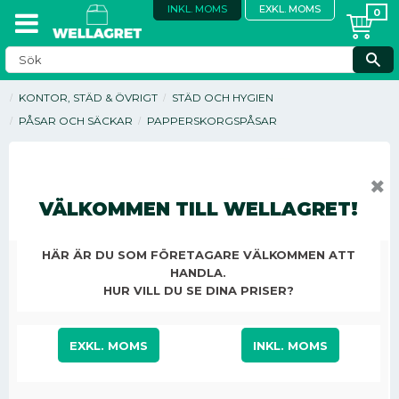
INKL. MOMS
EXKL. MOMS
KONTOR, STÄD & ÖVRIGT
STÄD OCH HYGIEN
PÅSAR OCH SÄCKAR
PAPPERSKORGSPÅSAR
✖
VÄLKOMMEN TILL WELLAGRET!
HÄR ÄR DU SOM FÖRETAGARE VÄLKOMMEN ATT
HANDLA.
HUR VILL DU SE DINA PRISER?
EXKL. MOMS
INKL. MOMS
35,00
KR
/
ST