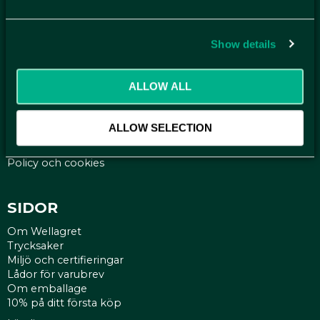
NYHETSBREV
Få relevanta erbjudande och kampanjer, en möjlighet att
handla smartare helt enkelt.
Show details
KUNDTJÄNST
ALLOW ALL
Kontakt
Mina sidor
ALLOW SELECTION
Köpvillkor
Reklamationer
Policy och cookies
SIDOR
Om Wellagret
Trycksaker
Miljö och certifieringar
Lådor för varubrev
Om emballage
10% på ditt första köp