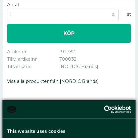
Antal
st
KÖP
Artikelnr
192782
Tillv. artikelnr
700032
Tillverkare
[NORDIC Brands]
Visa alla produkter från [NORDIC Brands]
PAPPERSKORGSPÅSE
HD 30L 10MY TRA
This website uses cookies