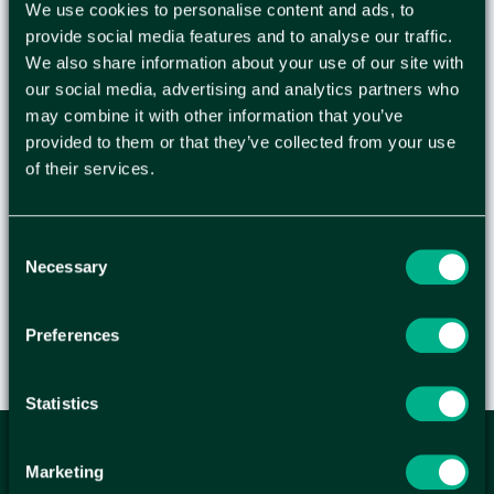
100/RL
We use cookies to personalise content and ads, to
provide social media features and to analyse our traffic.
We also share information about your use of our site with
100% återvinningsbar påse. En papperskorgspåse
our social media, advertising and analytics partners who
som är 100% återvinningsbar vilket gör den till ett
may combine it with other information that you’ve
miljövänligare alternativ. Har en kapacitet på 30
provided to them or that they’ve collected from your use
liter. Framtagen för att passa vanliga
of their services.
papperskorgar - Volym: 30L - Tjocklek: 10my -
Färg: transparent - Mått: 510 x 570mm - Material:
HDPE - Nyråvara
Consent
Necessary
Selection
Preferences
Statistics
ANMÄL DIG HÄR TILL WELLAGRETS
Marketing