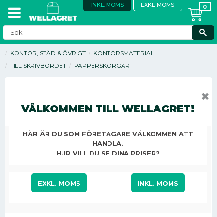
INKL. MOMS
EXKL. MOMS
KONTOR, STÄD & ÖVRIGT
KONTORSMATERIAL
TILL SKRIVBORDET
PAPPERSKORGAR
✖
VÄLKOMMEN TILL WELLAGRET!
HÄR ÄR DU SOM FÖRETAGARE VÄLKOMMEN ATT
HANDLA.
HUR VILL DU SE DINA PRISER?
EXKL. MOMS
INKL. MOMS
45,25
KR
/
ST