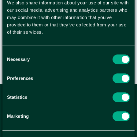
We also share information about your use of our site with
Papperskorg i svart polystyrenplast med en
our social media, advertising and analytics partners who
volym på 16 liter. Med kant upptill som fungerar
may combine it with other information that you’ve
väl med avfallspåsar - Mått: HxØ 33,5 x 29,8 cm -
provided to them or that they’ve collected from your use
Svart polystyrenplast - Kapacitet: 16 liter - 94%
of their services.
post consumer återvunnen plast - Blue Angel
Consent
Necessary
Selection
Preferences
Statistics
ANMÄL DIG HÄR TILL WELLAGRETS
NYHETSBREV
Marketing
Få relevanta erbjudande och kampanjer, en möjlighet att
handla smartare helt enkelt.