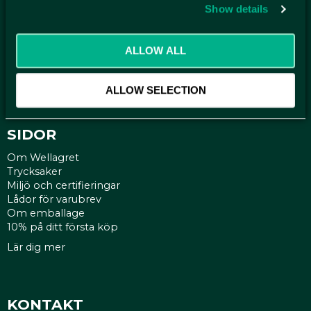
Show details
KUNDTJÄNST
Kontakt
Mina sidor
ALLOW ALL
Köpvillkor
Reklamationer
ALLOW SELECTION
Policy och cookies
SIDOR
Om Wellagret
Trycksaker
Miljö och certifieringar
Lådor för varubrev
Om emballage
10% på ditt första köp
Lär dig mer
KONTAKT