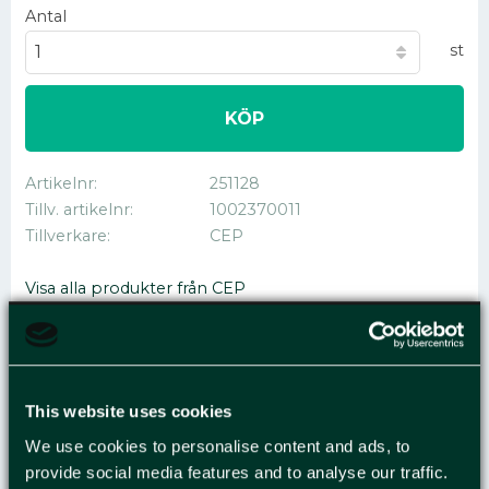
Antal
st
KÖP
Artikelnr
251128
Tillv. artikelnr
1002370011
Tillverkare
CEP
Visa alla produkter från CEP
PAPPERSKORG CEP
This website uses cookies
BASIC 16L SVART
We use cookies to personalise content and ads, to
provide social media features and to analyse our traffic.