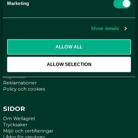
Marketing
ANMÄL DIG HÄR TILL WELLAGRETS
NYHETSBREV
Show details
Få relevanta erbjudande och kampanjer, en möjlighet att
handla smartare helt enkelt.
ALLOW ALL
KUNDTJÄNST
Kontakt
ALLOW SELECTION
Mina sidor
Köpvillkor
Reklamationer
Policy och cookies
SIDOR
Om Wellagret
Trycksaker
Miljö och certifieringar
Lådor för varubrev