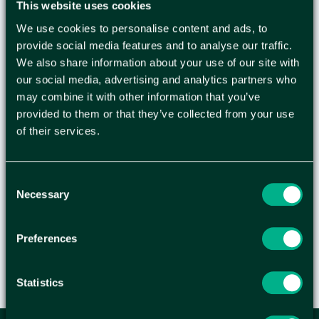
This website uses cookies
We use cookies to personalise content and ads, to
Pallboxar eller pallcontainrar finns i hel och
provide social media features and to analyse our traffic.
halvpallsformat i en kvalitet som lämpar sig för
We also share information about your use of our site with
export. De håller reda på dina produkter och
our social media, advertising and analytics partners who
försluts enkelt med tejp, häftklammer eller lim,
may combine it with other information that you’ve
helt efter dina önskemål.Produktfördelar:
provided to them or that they’ve collected from your use
Enkel att hantera.
of their services.
Försluts enkelt med tejp.
Användning:
Används för transport av tyngre varor. Perfekt
Consent
Necessary
till stapling och export.
Selection
Preferences
Statistics