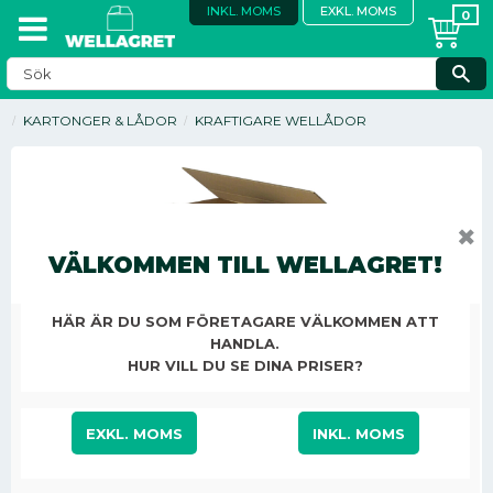
INKL. MOMS
EXKL. MOMS
KARTONGER & LÅDOR
KRAFTIGARE WELLÅDOR
✖
VÄLKOMMEN TILL WELLAGRET!
SPARA
15
%
HÄR ÄR DU SOM FÖRETAGARE VÄLKOMMEN ATT
HANDLA.
HUR VILL DU SE DINA PRISER?
EXKL. MOMS
INKL. MOMS
Nedsatt pris:
116,25