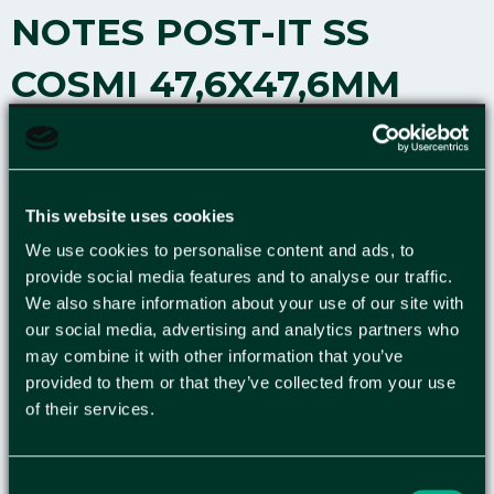
NOTES POST-IT SS
COSMI 47,6X47,6MM
12/FP
Post-it® Super Sticky Notes har dubbelt så stark
This website uses cookies
häftförmåga och finns i starka och sprakande
färger för att dina meddelanden ska synas. Post-
We use cookies to personalise content and ads, to
it® Super Sticky Notes är starkare och sitter kvar
provide social media features and to analyse our traffic.
We also share information about your use of our site with
längre. De har dubbelt så stark häftförmåga som
our social media, advertising and analytics partners who
Post-it® Original Notes, så de passar till vertikala
may combine it with other information that you’ve
ytor så du kan vara säker på att ditt meddelande
provided to them or that they’ve collected from your use
når fram, även på svåra ytor som datorskärmar,
of their services.
dörrar och väggar. Tillverkade av PEFC-certifierat
papper från certifierade, förnybara och hållbart
förvaltade skogar, med ett häftämne av ett
Consent