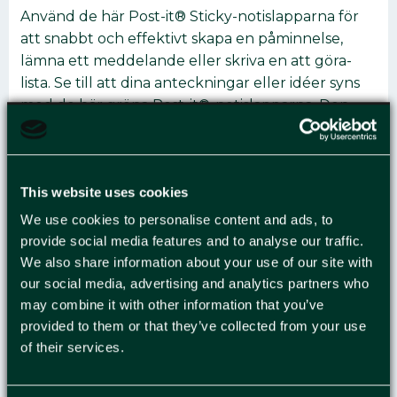
Använd de här Post-it® Sticky-notislapparna för
att snabbt och effektivt skapa en påminnelse,
lämna ett meddelande eller skriva en att göra-
lista. Se till att dina anteckningar eller idéer syns
med de här gröna Post-it®-notislapparna. Den
här kuben med notislappar är den perfekta
lösningen om du inte vill att notislapparna ska ta
slut vid fel tillfälle. Post-it®-notislapparna är
This website uses cookies
tillverkade av PEFC™-certifierade pappersfibrer
och är ett miljömedvetet val för dina
We use cookies to personalise content and ads, to
anteckningsbehov. Post-it®-notislappar är
provide social media features and to analyse our traffic.
mycket mångsidiga och kan användas till mycket,
We also share information about your use of our site with
från att snabbt skriva ner ett telefonnummer och
our social media, advertising and analytics partners who
en att göra-lista, till att anteckna idéer och lämna
may combine it with other information that you’ve
meddelanden till kollegor, vänner och familj. Med
provided to them or that they’ve collected from your use
of their services.
de flyttbara notislapparna kan du enkelt fästa, ta
bort och flytta dina anteckningar utan att lämna
märken på ytor som arkivskåp, dörrar och väggar