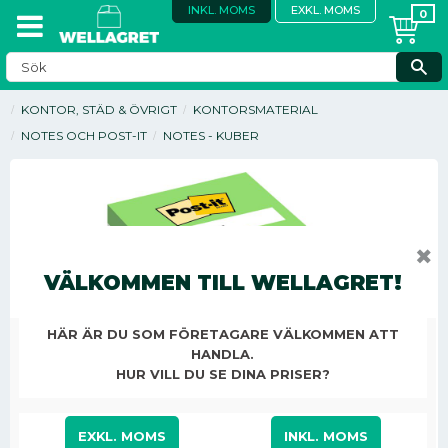
INKL. MOMS
EXKL. MOMS
KONTOR, STÄD & ÖVRIGT
KONTORSMATERIAL
NOTES OCH POST-IT
NOTES - KUBER
✖
VÄLKOMMEN TILL WELLAGRET!
HÄR ÄR DU SOM FÖRETAGARE VÄLKOMMEN ATT
HANDLA.
HUR VILL DU SE DINA PRISER?
122,13
KR
/
ST
EXKL. MOMS
INKL. MOMS