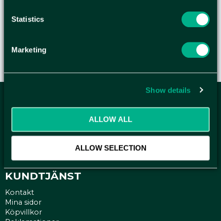
tillverkad med 60% hållbara resurser
Statistics
Marketing
Show details
ANMÄL DIG HÄR TILL WELLAGRETS
ALLOW ALL
NYHETSBREV
Få relevanta erbjudande och kampanjer, en möjlighet att
ALLOW SELECTION
handla smartare helt enkelt.
KUNDTJÄNST
Kontakt
Mina sidor
Köpvillkor