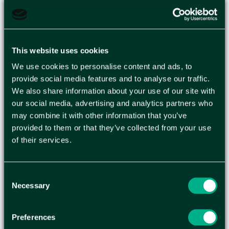
NOTES POST-IT
102X152MM GUL
This website uses cookies
We use cookies to personalise content and ads, to
Ha dina anteckningar, roliga meddelanden,
provide social media features and to analyse our traffic.
påminnelser och att-göra-listor nära till hands
We also share information about your use of our site with
med de här. Bärbara så att du kan ta dem med
our social media, advertising and analytics partners who
överallt eller placera dem på ditt skrivbord inom
may combine it with other information that you’ve
enkelt räckhåll. Perfekt för anteckningar under
provided to them or that they’ve collected from your use
möten, att göra-listor och meddelanden. Attraktiv,
of their services.
gul färg som gör att dina meddelanden och
memos sticker ut Mycket lämplig för att markera
sidor och lägga till anteckningar i böcker och
Consent
tidskrifter. - Kan enkelt flyttas eller tas bort -
Necessary
Selection
Fäster perfekt varje gång - Den stora storleken
ger dig mer utrymme att skriva på - Tillverkad av
Preferences
PEFC ™ -certifierade pappersfibrer - Lim,