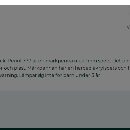
T
T
V
. Penol 777 är en märkpenna med 1mm spets. Det perm
er och plast. Märkpennan har en härdad akrylspets och 
arning. Lämpar sig inte för barn under 3 år