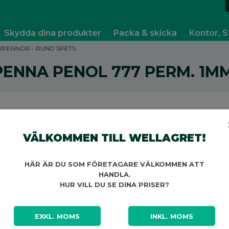
Skydda dina produkter
Packa & skicka
Kontor, S
PENNOR - RUND SPETS
ENNA PENOL 777 PERM. 1M
VÄLKOMMEN TILL WELLAGRET!
A
HÄR ÄR DU SOM FÖRETAGARE VÄLKOMMEN ATT
HANDLA.
HUR VILL DU SE DINA PRISER?
EXKL. MOMS
INKL. MOMS
A