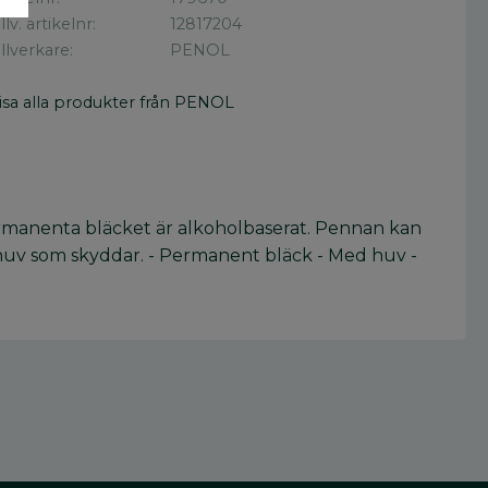
illv. artikelnr
12817204
illverkare
PENOL
isa alla produkter från PENOL
anenta bläcket är alkoholbaserat. Pennan kan
huv som skyddar. - Permanent bläck - Med huv -