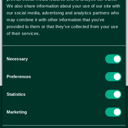
Permanent svanenmärkt märkpenna med rund
We also share information about your use of our site with
spets. 10 st pennor per förpackning. -
our social media, advertising and analytics partners who
Svanenmärkt - Permanent bläck - Rund spets -
may combine it with other information that you’ve
Linjebredd: 1,5 mm - Textfärg: Röd - Svanen:
provided to them or that they’ve collected from your use
of their services.
Licensnummer: 50570008 - Varning. Lämpar sig
inte för barn under 3 år
Consent
Necessary
Selection
Preferences
Statistics
ANMÄL DIG HÄR TILL WELLAGRETS
NYHETSBREV
Marketing
Få relevanta erbjudande och kampanjer, en möjlighet att
handla smartare helt enkelt.