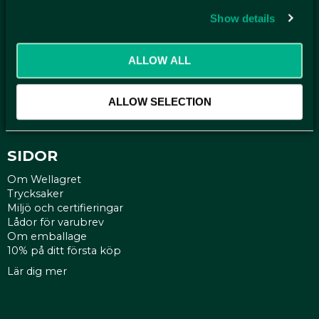
Show details
KUNDTJÄNST
Kontakt
ALLOW ALL
Mina sidor
Köpvillkor
Reklamationer
ALLOW SELECTION
Policy och cookies
SIDOR
Om Wellagret
Trycksaker
Miljö och certifieringar
Lådor för varubrev
Om emballage
10% på ditt första köp
Lär dig mer