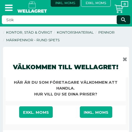
INKL. MOMS
EXKL. MOMS
KONTOR, STÄD & ÖVRIGT
KONTORSMATERIAL
PENNOR
MÄRKPENNOR - RUND SPETS
✖
VÄLKOMMEN TILL WELLAGRET!
HÄR ÄR DU SOM FÖRETAGARE VÄLKOMMEN ATT
HANDLA.
HUR VILL DU SE DINA PRISER?
EXKL. MOMS
INKL. MOMS
17,13
KR
/
ST