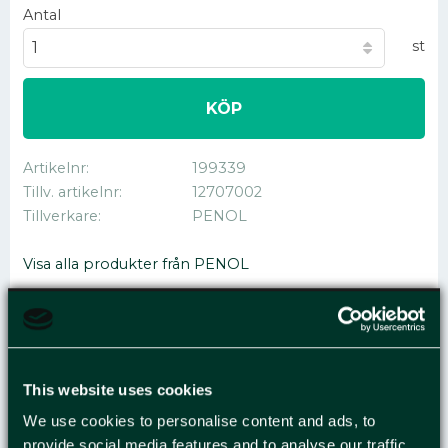
Antal
st
KÖP
Artikelnr
199339
Tillv. artikelnr
12707002
Tillverkare
PENOL
Visa alla produkter från PENOL
MÄRKPENNA PENOL 0-
This website uses cookies
700 PERM 1,5MM RÖD
We use cookies to personalise content and ads, to
provide social media features and to analyse our traffic.