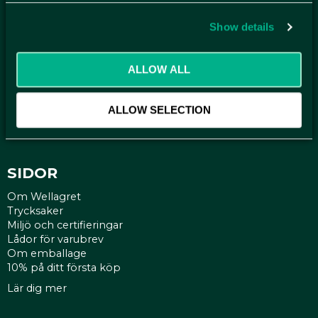
handla smartare helt enkelt.
Show details
KUNDTJÄNST
ALLOW ALL
Kontakt
Mina sidor
Köpvillkor
ALLOW SELECTION
Reklamationer
Policy och cookies
SIDOR
Om Wellagret
Trycksaker
Miljö och certifieringar
Lådor för varubrev
Om emballage
10% på ditt första köp
Lär dig mer