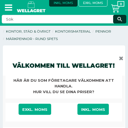
INKL. MOMS
EXKL. MOMS
KONTOR, STÄD & ÖVRIGT
KONTORSMATERIAL
PENNOR
MÄRKPENNOR - RUND SPETS
✖
VÄLKOMMEN TILL WELLAGRET!
HÄR ÄR DU SOM FÖRETAGARE VÄLKOMMEN ATT
HANDLA.
HUR VILL DU SE DINA PRISER?
EXKL. MOMS
INKL. MOMS
3,50
KR
/
ST