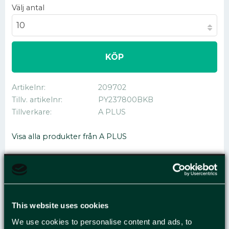
Välj antal
KÖP
Artikelnr
209702
Tillv. artikelnr
PY237800BKB
Tillverkare
A PLUS
Visa alla produkter från A PLUS
MÄRKPENNA A PLUS
This website uses cookies
ECO RUND 1-3MM
We use cookies to personalise content and ads, to