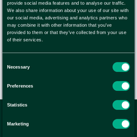
SVART
provide social media features and to analyse our traffic.
We also share information about your use of our site with
our social media, advertising and analytics partners who
Alkoholbaserad märkpenna för de flesta
may combine it with other information that you’ve
underlag. Permanent skrift. Pennkropp av 75%
provided to them or that they’ve collected from your use
återvunnen polypropylen. - Permanent bläck -
of their services.
Med huv - Rund spets - Spetsbredd: 1-3mm -
Textfärg: Svart
Consent
Necessary
Selection
Preferences
Statistics
ANMÄL DIG HÄR TILL WELLAGRETS
NYHETSBREV
Marketing
Få relevanta erbjudande och kampanjer, en möjlighet att