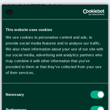
MAGNETRAM
DURAFRAME
MAGNETIC A3 SVA 5/FP
This website uses cookies
We use cookies to personalise content and ads, to
Lättanvänd, självhäftande inforam för att visa olika
provide social media features and to analyse our traffic.
We also share information about your use of our site with
typer av information på ett stilfullt sätt. Använd
our social media, advertising and analytics partners who
magnethäftande inforamar DURAFRAME®
may combine it with other information that you’ve
MAGNETIC för att visa och presentera
provided to them or that they’ve collected from your use
användarinstruktioner, maskinfakta,
of their services.
medarbetarinformation och annan tillfällig eller
mer varaktig information på ett professionellt sätt.
Lägg det skyddande arket - med magnetiskt fäste
Consent
längs ramens kant - över dokumentet och sätt
Necessary
Selection
upp på exempelvis whiteboardtavlor,
omklädningsskåp och metallväggar. Klart!
Preferences