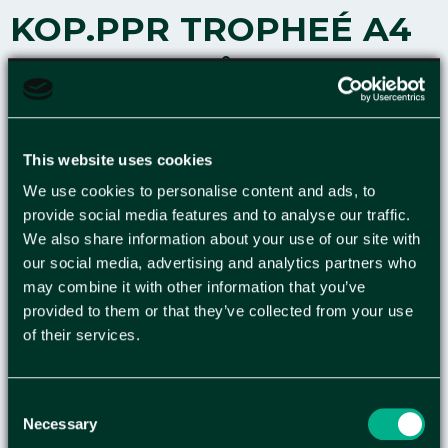
KOP.PPR TROPHEÉ A4
120G OH BLÅ 250/FP
Skapa färgkodade dokument och få utlopp för
din kreativitet med Clairefontaine Trophée-
This website uses cookies
sortimentet av ohålat färgat papper Med kalla
We use cookies to personalise content and ads, to
och varma färger i olika nyanser har Trophée-
provide social media features and to analyse our traffic.
papperet färger som passar alla dina
We also share information about your use of our site with
utskriftsbehov. Ge din presentation, affisch eller
our social media, advertising and analytics partners who
ditt flygblad det där lilla extra. Dessutom
may combine it with other information that you’ve
tillverkas papperet av FSC®-certifierad massa från
provided to them or that they’ve collected from your use
hållbara skogar. Trophée-papper ger enastående
of their services.
utskrifter utan trassel när det används i laser- och
bläckstråleskrivare och kopiatorer. - Ohålat -
Högkvalitativt färgpapper - Återförslutningsbar,
Consent
Necessary
Selection
transparent förpackning - FSC®-certifierad -