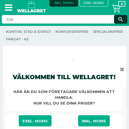
INKL. MOMS
EXKL. MOMS
KONTOR, STÄD & ÖVRIGT
KONTORSPAPPER
SPECIALPAPPER
FÄRGAT - A3
✖
VÄLKOMMEN TILL WELLAGRET!
HÄR ÄR DU SOM FÖRETAGARE VÄLKOMMEN ATT
HANDLA.
HUR VILL DU SE DINA PRISER?
270,13
KR
/
ST
EXKL. MOMS
INKL. MOMS