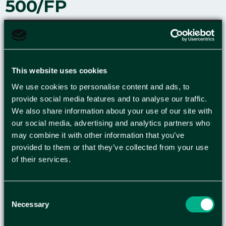
500/FP
Skapa färgkodade dokument och få utlopp för
din kreativitet med Clairefontaine Trophée-
sortimentet av färgat ohålat papper Med kalla
och varma färger i olika nyanser har Trophée-
This website uses cookies
papperet färger som passar alla dina
We use cookies to personalise content and ads, to
utskriftsbehov. Ge din presentation, affisch eller
provide social media features and to analyse our traffic.
ditt flygblad det där lilla extra. Dessutom
We also share information about your use of our site with
tillverkas papperet av FSC®-certifierad massa från
our social media, advertising and analytics partners who
hållbara skogar. Trophée-papper ger enastående
may combine it with other information that you’ve
utskrifter utan trassel när det används i laser- och
provided to them or that they’ve collected from your use
bläckstråleskrivare och kopiatorer. - Ohålat -
of their services.
Högkvalitativt färgpapper - Återförslutningsbar,
transparent förpackning - FSC®-certifierad -
Consent
Perfekt för rapporter och skyltar - Bra sätt att
Necessary
Selection
separera dokument i ditt arkivsystem - Utmärkta
resultat både i bläckstråleskrivare och i