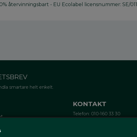
00% återvinningsbart - EU Ecolabel licensnummer: SE/0
ETSBREV
dla smartare helt enkelt.
KONTAKT
Telefon: 010-160 33 30
et
Epost:
info@wellagret.se
Ekonomi:
ekonomi@wellagre
tifieringar
s
rubrev