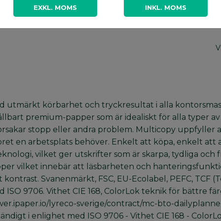
A
EXKL. MOMS
INKL. MOMS
T
T
V
utmärkt körbarhet och tryckresultat i alla kontorsmaskin
 hållbart premium-papper som är idealiskt för alla typer 
rsakar stopp eller andra problem. Multicopy uppfyller al
t en arbetsplats behöver. Enkelt att köpa, enkelt att a
ologi, vilket ger utskrifter som är skarpa, tydliga och f
r vilket innebär att läsbarheten och hanteringsfunktio
t kontrast. Svanenmärkt, FSC, EU-Ecolabel, PEFC, TCF (Tot
d ISO 9706. Vithet CIE 168, ColorLok teknik för bättre f
ewer.ipaper.io/lyreco-sverige/contract/mc-bto-dailyplanne
eständigt i enlighet med ISO 9706 - Vithet CIE 168 - Col