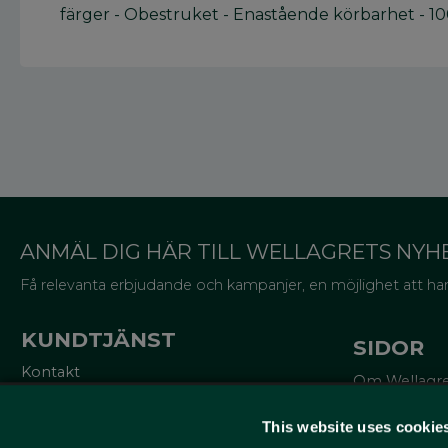
färger - Obestruket - Enastående körbarhet - 1
ANMÄL DIG HÄR TILL WELLAGRETS NYH
Få relevanta erbjudande och kampanjer, en möjlighet att han
KUNDTJÄNST
SIDOR
Kontakt
Om Wellagr
Mina sidor
Trycksaker
Köpvillkor
Miljö och cer
This website uses cookie
Reklamationer
Lådor för va