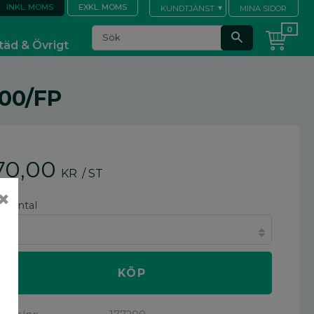
INKL. MOMS
EXKL. MOMS
KUNDTJÄNST
MINA SIDOR
täd & Övrigt
00/FP
70,00
KR
/
ST
✖
älj antal
KÖP