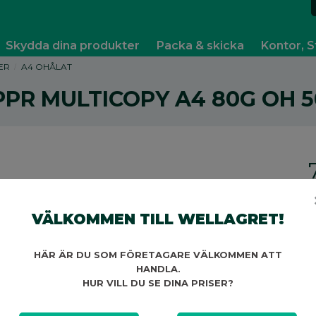
Skydda dina produkter
Packa & skicka
Kontor, S
ER
A4 OHÅLAT
PPR MULTICOPY A4 80G OH 5
V
VÄLKOMMEN TILL WELLAGRET!
HÄR ÄR DU SOM FÖRETAGARE VÄLKOMMEN ATT
HANDLA.
HUR VILL DU SE DINA PRISER?