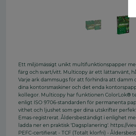
Ett miljömässigt unikt multifunktionspapper med 
färg och svart/vitt. Multicopy är ett lättanvänt,
Varje ark dammsugs för att förhindra att damm o
dina kontorsmaskiner och det enda kontorspappre
kollegor. Multicopy har funktionen ColorLok® tekn
enligt ISO 9706-standarden för permanenta pappe
vithet och ljushet som ger dina utskrifter perfek
Emas-registrerat. Åldersbeständigt i enlighet me
ladda ner en praktisk 'Dagsplanering'. https://vi
PEFC-certifierat - TCF (Totalt klorfri) - Åldersb