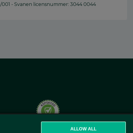
11/001 - Svanen licensnummer: 3044 0044
t.se
ALLOW ALL