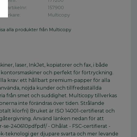
rtikelnr
177200
illv. artikelnr
157900
illverkare
Multicopy
isa alla produkter från Multicopy
er, laser, InkJet, kopiatorer och fax, i både
av kontorsmaskiner och perfekt för förtryckning.
la krav: ett hållbart premium-papper för alla
nvända, nöjda kunder och tillfredsställda
ria från smet och suddighet. Multicopy tillverkas
nerna inte förändras över tiden. Strålande
alt klorfri) Bruket är ISO 14001-certifierat och
ärgåtergivning. Använd länken nedan för att
r-se-240610pdfpdf/ - Ohålat - FSC-certifierat -
orLok-teknologi ger djupare svarta och mer levande