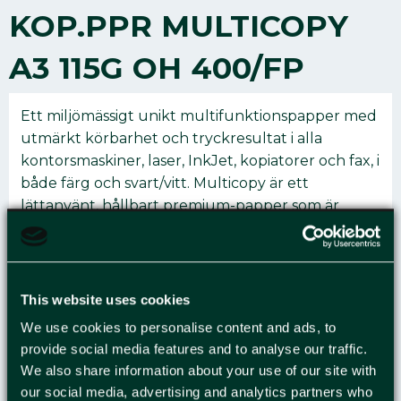
KOP.PPR MULTICOPY
A3 115G OH 400/FP
Ett miljömässigt unikt multifunktionspapper med
utmärkt körbarhet och tryckresultat i alla
kontorsmaskiner, laser, InkJet, kopiatorer och fax, i
både färg och svart/vitt. Multicopy är ett
lättanvänt, hållbart premium-papper som är
idealiskt för alla typer av kontorsmaskiner och
perfekt för förtryckning. Varje ark dammsugs för
att förhindra att damm orsakar stopp eller andra
problem. Multicopy uppfyller alla krav: ett
This website uses cookies
hållbart premium-papper för alla dina
We use cookies to personalise content and ads, to
kontorsmaskiner och det enda kontorspappret
provide social media features and to analyse our traffic.
en arbetsplats behöver. Enkelt att köpa, enkelt
We also share information about your use of our site with
att använda, nöjda kunder och tillfredsställda
our social media, advertising and analytics partners who