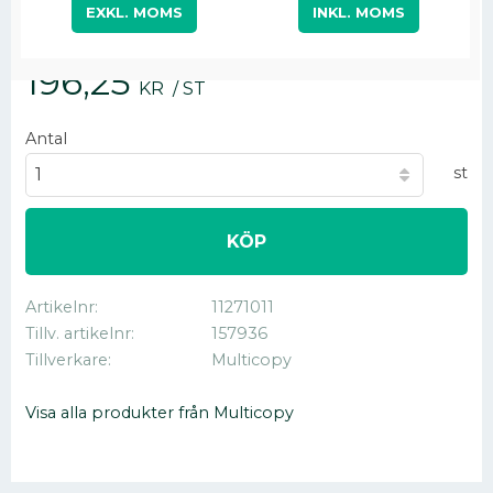
EXKL. MOMS
INKL. MOMS
196,25
KR
/
ST
Antal
st
KÖP
Artikelnr
11271011
Tillv. artikelnr
157936
Tillverkare
Multicopy
Visa alla produkter från Multicopy