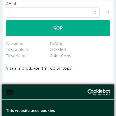
Antal
st
KÖP
Artikelnr
177216
Tillv. artikelnr
CCA3160
Tillverkare
Color Copy
Visa alla produkter från Color Copy
KOP.PPR COLOR COPY
A3 160G OH 250/FP
This website uses cookies