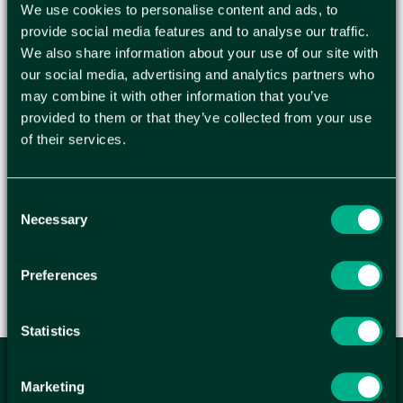
We use cookies to personalise content and ads, to
Marknadens ledande fullfärgspapper - utvecklat i
provide social media features and to analyse our traffic.
samråd med maskintillverkarna Ett obestruket
We also share information about your use of our site with
ohålat specialpapper med unika egenskaper som
our social media, advertising and analytics partners who
ger första klassens resultat i alla kontorsmaskiner.
may combine it with other information that you’ve
Den speciella ytan ger perfekt återgivning och
provided to them or that they’ve collected from your use
skarpa konturer. - Ohålat - Återförslutningsbar
of their services.
förpackning - Åldersbeständigt i enlighet med
ISO 9706 - FSC - EU Ecolabel: Licensnummer
AT/011/001
Consent
Necessary
Selection
Preferences
Statistics
ANMÄL DIG HÄR TILL WELLAGRETS
Marketing