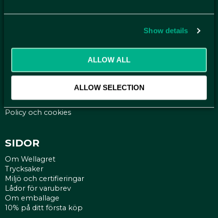
NYHETSBREV
Få relevanta erbjudande och kampanjer, en möjlighet att
handla smartare helt enkelt.
Show details
KUNDTJÄNST
ALLOW ALL
Kontakt
Mina sidor
ALLOW SELECTION
Köpvillkor
Reklamationer
Policy och cookies
SIDOR
Om Wellagret
Trycksaker
Miljö och certifieringar
Lådor för varubrev
Om emballage
10% på ditt första köp