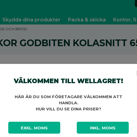
Skydda dina produkter
Packa & skicka
Kontor, S
OR OCH BRÖD
KOR GODBITEN KOLASNITT 6
VÄLKOMMEN TILL WELLAGRET!
A
HÄR ÄR DU SOM FÖRETAGARE VÄLKOMMEN ATT
HANDLA.
HUR VILL DU SE DINA PRISER?
EXKL. MOMS
INKL. MOMS
A