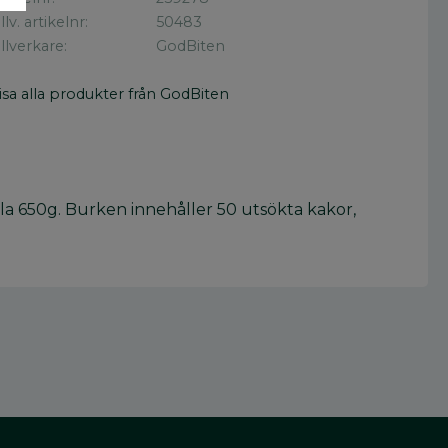
illv. artikelnr
50483
illverkare
GodBiten
isa alla produkter från GodBiten
la 650g. Burken innehåller 50 utsökta kakor,