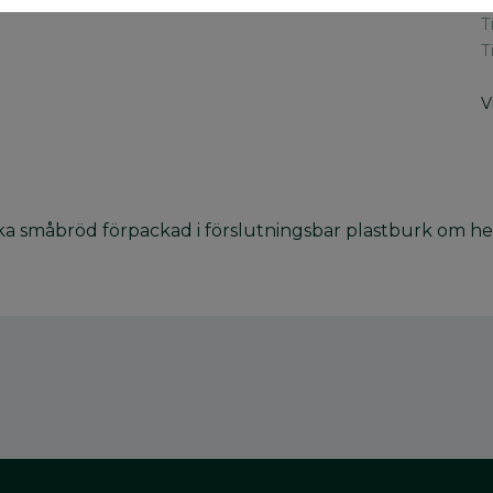
T
T
V
ka småbröd förpackad i förslutningsbar plastburk om he