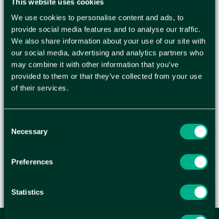
This website uses cookies
Gott och aromfyllda kaffe! Ett välrundat kaffe
We use cookies to personalise content and ads, to
med god fyllighet och en lätt, trevlig syrlighet!
provide social media features and to analyse our traffic.
Kaffe från Latinamerika och Östafrika. Mörkrostat
We also share information about your use of our site with
och intensiv med en god fruktighet och trevlig,
our social media, advertising and analytics partners who
lång eftersmak, bryggmalt. Ett intensivt, kaffe
may combine it with other information that you’ve
med en bra balans mellan fyllighet och syrlighet.
provided to them or that they’ve collected from your use
Blommiga toner möter sig med lätt kakao i
of their services.
eftersmaken. 100% Arabica-bönor. Produkten är
rättvisemärkt och ekologisk. - Vikt: 450 gram -
KRAV-märkt - Fairtrade - EU Organic Farming
Consent
(Europalövet)
Necessary
Selection
Preferences
Statistics