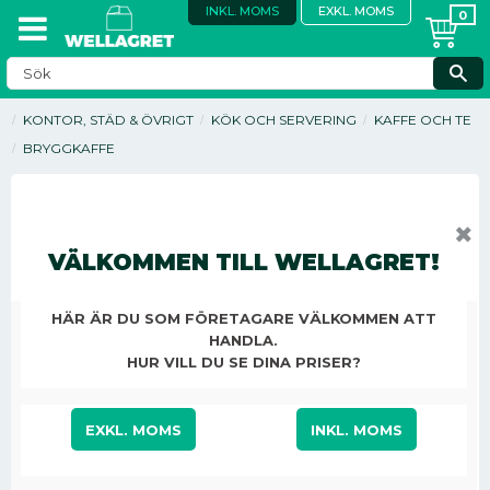
INKL. MOMS
EXKL. MOMS
KONTOR, STÄD & ÖVRIGT
KÖK OCH SERVERING
KAFFE OCH TE
BRYGGKAFFE
✖
VÄLKOMMEN TILL WELLAGRET!
HÄR ÄR DU SOM FÖRETAGARE VÄLKOMMEN ATT
HANDLA.
HUR VILL DU SE DINA PRISER?
EXKL. MOMS
INKL. MOMS
119,67
KR
/
ST