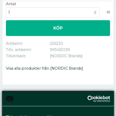
Antal
st
KÖP
Artikelnr
226233
Tillv. artikelnr
991450139
Tillverkare
[NORDIC Brands]
Visa alla produkter från [NORDIC Brands]
KAFFE SABROSA EKO
MÖRKROST 450G