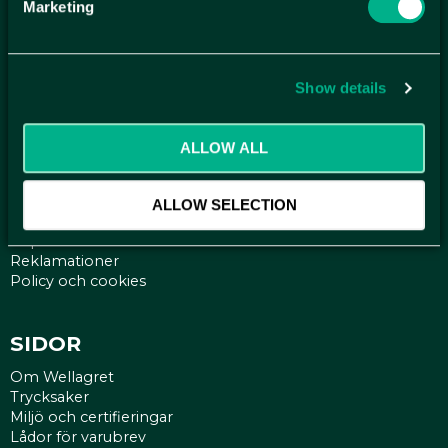
Marketing
ANMÄL DIG HÄR TILL WELLAGRETS
NYHETSBREV
Show details
Få relevanta erbjudande och kampanjer, en möjlighet att
handla smartare helt enkelt.
ALLOW ALL
KUNDTJÄNST
Kontakt
ALLOW SELECTION
Mina sidor
Köpvillkor
Reklamationer
Policy och cookies
SIDOR
Om Wellagret
Trycksaker
Miljö och certifieringar
Lådor för varubrev