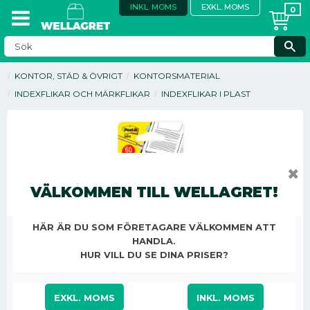
INKL. MOMS
EXKL. MOMS
KONTOR, STÄD & ÖVRIGT
KONTORSMATERIAL
INDEXFLIKAR OCH MÄRKFLIKAR
INDEXFLIKAR I PLAST
✖
VÄLKOMMEN TILL WELLAGRET!
HÄR ÄR DU SOM FÖRETAGARE VÄLKOMMEN ATT
HANDLA.
HUR VILL DU SE DINA PRISER?
63,88
KR
/
ST
EXKL. MOMS
INKL. MOMS