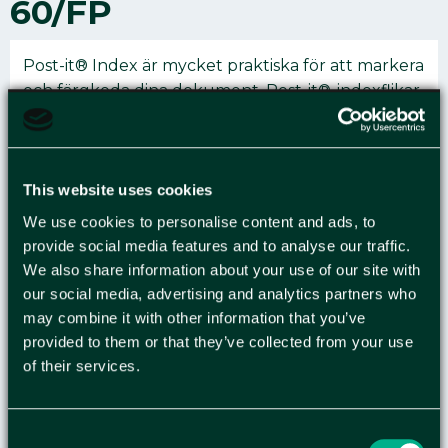
60/FP
Post-it® Index är mycket praktiska för att markera
och färgkoda dina dokument. Post-it®-indexflikar
är den perfekta lösningen för en mängd olika
uppgifter på kontoret eller i hemmet, t.ex.
märkning av viktiga sidor i tjocka rapporter,
markering av favoritrecept i kokböcker och
This website uses cookies
mycket mer. Om du behöver markera ställen på
We use cookies to personalise content and ads, to
ett tydligt sätt för senare hantering, kommer
provide social media features and to analyse our traffic.
dessa små Post-it®-indexflikar definitivt att fånga
We also share information about your use of our site with
din uppmärksamhet. Den här förpackningen
our social media, advertising and analytics partners who
levereras i ett urval av klara färger och det finns
may combine it with other information that you’ve
tillräckligt med plats för att skriva en rubrik. Den
provided to them or that they’ve collected from your use
transparenta delen som fäster på sidan döljer inte
of their services.
text eller bilder. De är ett perfekt hjälpmedel för
att färgkoda viktiga dokument, kataloger eller
Consent
mappar för senare referenshantering och