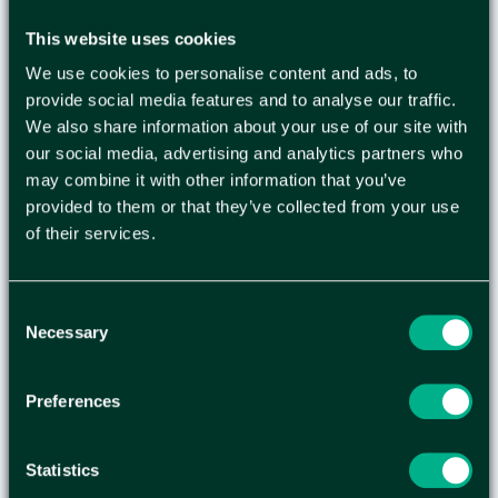
HUSHÅLLSPAPPER
This website uses cookies
KATRIN 200 32/FP
We use cookies to personalise content and ads, to
provide social media features and to analyse our traffic.
We also share information about your use of our site with
Hushållspapper som fyller basbehoven för
our social media, advertising and analytics partners who
torkning Katrin Hushållspapper 200 1-Lagers är
may combine it with other information that you’ve
en produkt som uppfyller baskraven av ett
provided to them or that they’ve collected from your use
hushållspapper. - 1-lagers, naturvit - Perforerade -
of their services.
Godkända för kontakt med livsmedel - 196 ark per
rulle - Uppfyller: ISO 9001, ISO 14001 - Längd per
rulle: 54,8m - Ark: 280 x 226mm - Diameter:
Consent
Necessary
Selection
106mm - Material: 85% återvunna fiber - Svanen:
licensnummer 30050006
Preferences
Statistics