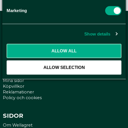
Marketing
ANMÄL DIG HÄR TILL WELLAGRETS
NYHETSBREV
Show details
Få relevanta erbjudande och kampanjer, en möjlighet att
handla smartare helt enkelt.
ALLOW ALL
KUNDTJÄNST
ALLOW SELECTION
Kontakt
Mina sidor
Köpvillkor
Reklamationer
Policy och cookies
SIDOR
Om Wellagret