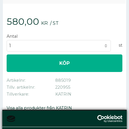
580,00
KR
/
ST
Antal
st
KÖP
Artikelnr
885019
Tillv. artikelnr
220955
Tillverkare
KATRIN
Visa alla produkter från KATRIN