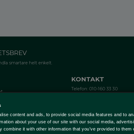
ETSBREV
dla smartare helt enkelt.
KONTAKT
Telefon: 010-160 33 30
et
Epost:
info@wellagret.se
Ekonomi:
ekonomi@wellagre
tifieringar
s
rubrev
ise content and ads, to provide social media features and to an
ge
Wellagret
örsta köp
Triangeln 4
rmation about your use of our site with our social media, advertis
211 43 Malmö
 combine it with other information that you’ve provided to them o
Sverige