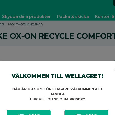
Skydda dina produkter
Packa & skicka
Kontor, S
AR
MONTAGEHANDSKAR
E OX-ON RECYCLE COMFORT 
VÄLKOMMEN TILL WELLAGRET!
V
HÄR ÄR DU SOM FÖRETAGARE VÄLKOMMEN ATT
HANDLA.
HUR VILL DU SE DINA PRISER?