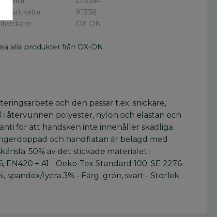
rtikelnr
273344
illv. artikelnr
91338
illverkare
OX-ON
isa alla produkter från OX-ON
eringsarbete och den passar t.ex. snickare,
d i återvunnen polyester, nylon och elastan och
anti för att handsken inte innehåller skadliga
r fingerdoppad och handflatan är belagd med
känsla. 50% av det stickade materialet i
6, EN420 + A1 - Oeko-Tex Standard 100: SE 2276-
 spandex/lycra 3% - Färg: grön, svart - Storlek: