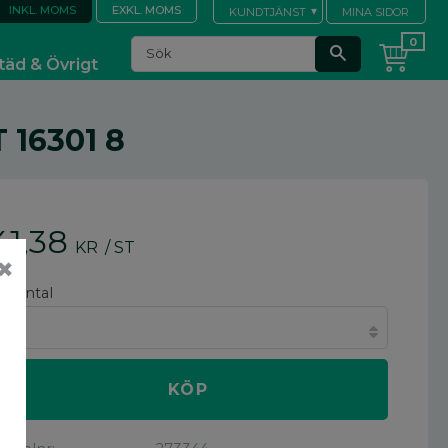
INKL. MOMS
EXKL. MOMS
KUNDTJÄNST
MINA SIDOR
täd & Övrigt
16301 8
41,38
KR
/
ST
✖
älj antal
KÖP