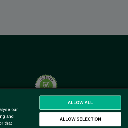
t.se
ALLOW ALL
alyse our
ing and
ALLOW SELECTION
r that