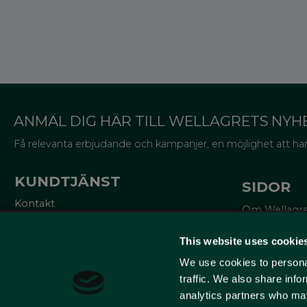
ANMÄL DIG HÄR TILL WELLAGRETS NYH
Få relevanta erbjudande och kampanjer, en möjlighet att han
KUNDTJÄNST
SIDOR
Kontakt
Om Wellagr
Mina sidor
Trycksaker
Köpvillkor
Miljö och cer
This website uses cookie
Reklamationer
Lådor för va
Policy och cookies
We use cookies to personal
Om emballa
10% på ditt f
traffic. We also share info
analytics partners who may
Lär dig mer