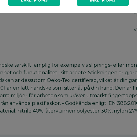
EXKL. MOMS
INKL. MOMS
A
T
T
V
e särskilt lämplig för exempelvis slipnings- eller mont
t och funktionalitet i sitt arbete. Stickningen är gjor
dsken är dessutom Oeko-Tex certifierad, vilket är din gar
01 är en lätt handske som sitter åt på din hand. Den ä
torra miljöer för arbeten som kräver utmärkt fingertopps
från använda plastflaskor. - Godkända enligt: EN 388:201
aterial: nitrile 40%, återvunnen polyester 30%, nylon 27%,